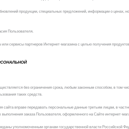
обновлений продукции, специальных предложений, информации о ценах, н
асия Пользователя.
 или сервисы партнеров Интернет-магазина с целью получения продуктов,
ЕРСОНАЛЬНОЙ
ществляется без ограничения срока, любым законным способом, в том ч
ьзования таких средств.
ия сайта вправе передавать персональные данные третьим лицам, в частн
ях выполнения заказа Пользователя, оформленного на Сайте интернет-ма
реданы уполномоченным органам государственной власти Российской Феде