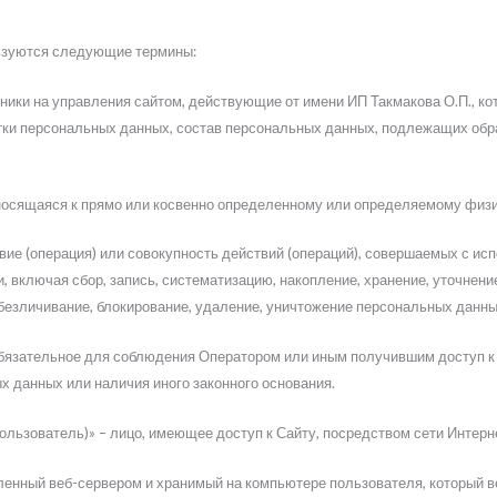
ьзуются следующие термины:
ники на управления сайтом, действующие от имени ИП Такмакова О.П., ко
тки персональных данных, состав персональных данных, подлежащих обра
носящаяся к прямо или косвенно определенному или определяемому физи
вие (операция) или совокупность действий (операций), совершаемых с ис
 включая сбор, запись, систематизацию, накопление, хранение, уточнение
обезличивание, блокирование, удаление, уничтожение персональных данны
обязательное для соблюдения Оператором или иным получившим доступ к
х данных или наличия иного законного основания.
Пользователь)» – лицо, имеющее доступ к Сайту, посредством сети Интер
ленный веб-сервером и хранимый на компьютере пользователя, который в