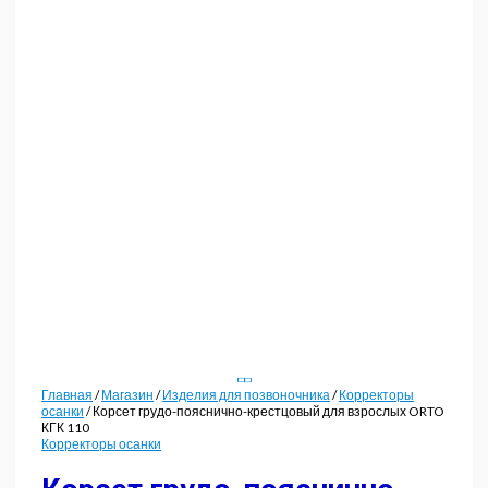
Главная
/
Магазин
/
Изделия для позвоночника
/
Корректоры
осанки
/ Корсет грудо-пояснично-крестцовый для взрослых ORTO
КГК 110
Корректоры осанки