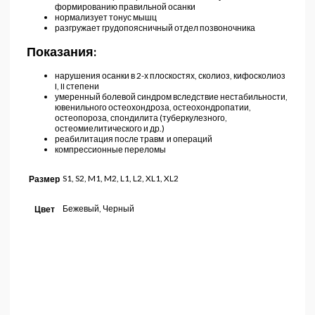
формированию правильной осанки
нормализует тонус мышц
разгружает грудопоясничный отдел позвоночника
Показания:
нарушения осанки в 2-х плоскостях, сколиоз, кифосколиоз
I, II степени
умеренный болевой синдром вследствие нестабильности,
ювенильного остеохондроза, остеохондропатии,
остеопороза, спондилита (туберкулезного,
остеомиелитического и др.)
реабилитация после травм и операций
компрессионные переломы
S1, S2, M1, M2, L1, L2, XL1, XL2
Размер
Бежевый, Черный
Цвет