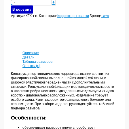
Количество
+
-
товара
В корзину
Корсет
грудо-
Артикул:
КГК 110
Категория:
Корректоры осанки
Бренд:
Orto
пояснично-
крестцовый
для
взрослых
ORTO
КГК
110
Описание
Детали
Таблица размеров
Отзывы (0)
Конструкция ортопедического корректора осанки состоит из
фиксированной спины, выполненной из мягкой х/б ткани, и
широкой эластичной передней части с дополнительными
стяжками. Роль усиленной фиксации в ортопедическом корсете
выполняют ребра жесткости: два длинных моделируемых и два
коротких диагонально расположенных. Изделие не требует
особого ухода. Купить корректор осанки можно в бежевом или
черном цвете. При выборе изделия руководствуйтесь таблицей
подбора размера.
Особенности:
обеспечивает разворот плеч и способствует