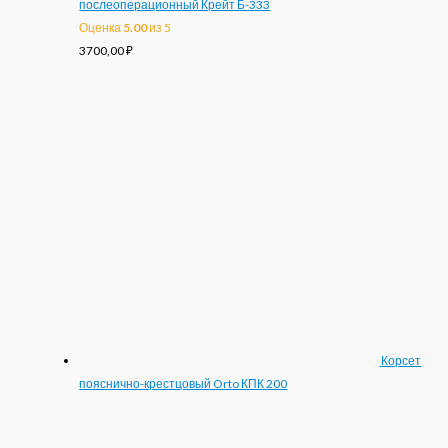
послеоперационный Крейт Б-333
Оценка
5.00
из 5
3700,00
₽
Корсет
пояснично-крестцовый Orto КПК 200