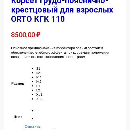
Корсет грудо-пояснично-
крестцовый для взрослых
ORTO КГК 110
8500,00
₽
Основное предназначение корректора осанки состоит в
обеспечение лечебного эффекта при коррекции положения
позвоночника и восстановления после травм.
S1
S2
M1
M2
Размер
L1
L2
XL1
XL2
Цвет
Очистить