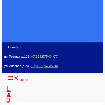
к
содержимому
г. Оренбург
пр. Победы, д.125
+7(3532)75-04-77
ул. Липовая, д.20
+7(3532)96-35-40
меню
Поиск
0