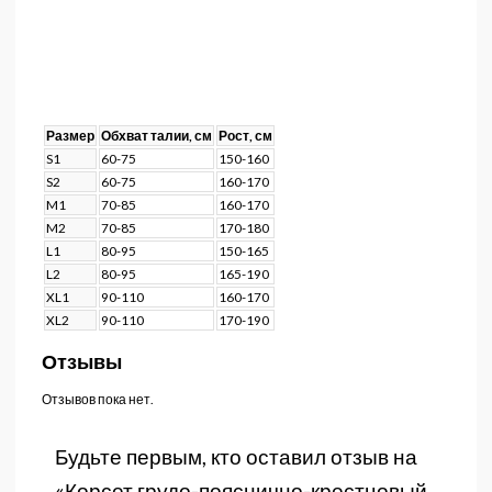
Размер
Обхват талии, см
Рост, см
S1
60-75
150-160
S2
60-75
160-170
M1
70-85
160-170
M2
70-85
170-180
L1
80-95
150-165
L2
80-95
165-190
XL1
90-110
160-170
XL2
90-110
170-190
Отзывы
Отзывов пока нет.
Будьте первым, кто оставил отзыв на
«Корсет грудо-пояснично-крестцовый