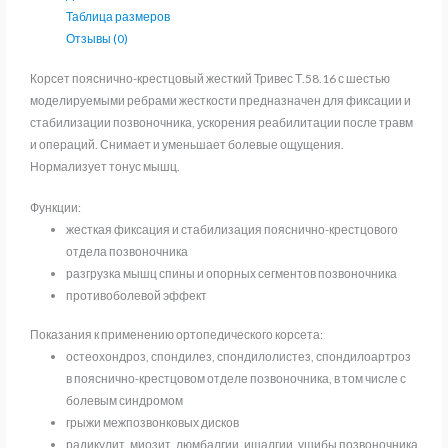
Таблица размеров
Отзывы (0)
Корсет пояснично-крестцовый жесткий Тривес Т.58.16 с шестью
моделируемыми ребрами жесткости предназначен для фиксации и
стабилизации позвоночника, ускорения реабилитации после травм
и операций. Снимает и уменьшает болевые ощущения.
Нормализует тонус мышц.
Функции:
жесткая фиксация и стабилизация пояснично-крестцового
отдела позвоночника
разгрузка мышц спины и опорных сегментов позвоночника
противоболевой эффект
Показания к применению ортопедического корсета:
остеохондроз, спондилез, спондилолистез, спондилоартроз
в пояснично-крестцовом отделе позвоночника, в том числе с
болевым синдромом
грыжи межпозвонковых дисков
радикулит, миозит, люмбалгии, ишалгии, ушибы позвоночника