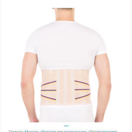
Главная
/
Магазин
/
Изделия для позвоночника
/
Ортопедические