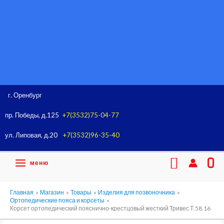
Перейти
к
содержимому
г. Оренбург
пр. Победы, д.125
+7(3532)75-04-77
ул. Липовая, д.20
+7(3532)96-35-40
Поиск
меню
0
Главная
Магазин
Товары
Изделия для позвоночника
Ортопедические пояса и корсеты
Корсет ортопедический пояснично-крестцовый жесткий Тривес Т.58.16