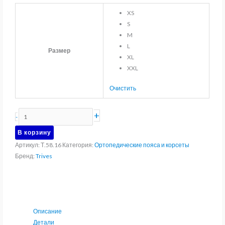
XS
S
M
L
Размер
XL
XXL
Очистить
Количество
+
-
товара
В корзину
Корсет
Артикул:
Т.58.16
Категория:
Ортопедические пояса и корсеты
ортопедический
Бренд:
Trives
пояснично-
крестцовый
жесткий
Тривес
Т.58.16
Описание
Детали