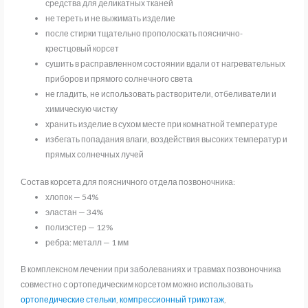
средства для деликатных тканей
не тереть и не выжимать изделие
после стирки тщательно прополоскать пояснично-
крестцовый корсет
сушить в расправленном состоянии вдали от нагревательных
приборов и прямого солнечного света
не гладить, не использовать растворители, отбеливатели и
химическую чистку
хранить изделие в сухом месте при комнатной температуре
избегать попадания влаги, воздействия высоких температур и
прямых солнечных лучей
Состав корсета для поясничного отдела позвоночника:
хлопок — 54%
эластан — 34%
полиэстер — 12%
ребра: металл — 1 мм
В комплексном лечении при заболеваниях и травмах позвоночника
совместно с ортопедическим корсетом можно использовать
ортопедические стельки
,
компрессионный трикотаж
,