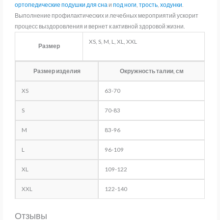
ортопедические подушки для сна
и
под ноги
,
трость
,
ходунки
.
Выполнение профилактических и лечебных мероприятий ускорит
процесс выздоровления и вернет к активной здоровой жизни.
XS, S, M, L, XL, XXL
Размер
Размер изделия
Окружность талии, см
XS
63-70
S
70-83
M
83-96
L
96-109
XL
109-122
XXL
122-140
Отзывы