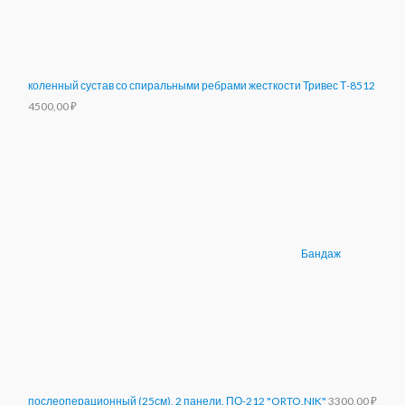
коленный сустав со спиральными ребрами жесткости Тривес Т-8512
4500,00
₽
Бандаж
послеоперационный (25см), 2 панели. ПО-212 "ORTO.NIK"
3300,00
₽