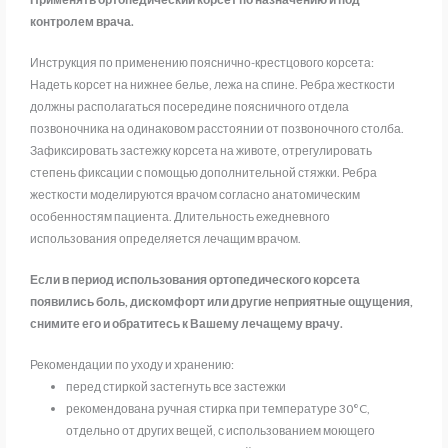
контролем врача.
Инструкция по применению пояснично-крестцового корсета:
Надеть корсет на нижнее белье, лежа на спине. Ребра жесткости
должны располагаться посередине поясничного отдела
позвоночника на одинаковом расстоянии от позвоночного столба.
Зафиксировать застежку корсета на животе, отрегулировать
степень фиксации с помощью дополнительной стяжки. Ребра
жесткости моделируются врачом согласно анатомическим
особенностям пациента. Длительность ежедневного
использования определяется лечащим врачом.
Если в период использования ортопедического корсета
появились боль, дискомфорт или другие неприятные ощущения,
снимите его и обратитесь к Вашему лечащему врачу.
Рекомендации по уходу и хранению:
перед стиркой застегнуть все застежки
рекомендована ручная стирка при температуре 30°C,
отдельно от других вещей, с использованием моющего