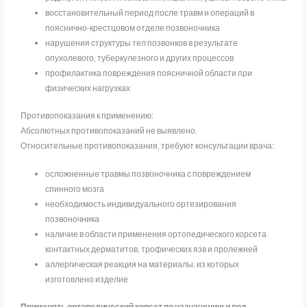
восстановительный период после травм и операций в
пояснично-крестцовом отделе позвоночника
нарушения структуры тел позвонков в результате
опухолевого, туберкулезного и других процессов
профилактика повреждения поясничной области при
физических нагрузках
Противопоказания к применению:
Абсолютных противопоказаний не выявлено.
Относительные противопоказания, требуют консультации врача:
осложненные травмы позвоночника с повреждением
спинного мозга
необходимость индивидуального ортезирования
позвоночника
наличие в области применения ортопедического корсета
контактных дерматитов, трофических язв и пролежней
аллергическая реакция на материалы, из которых
изготовлено изделие
Применять ортопедический корсет по назначению и под