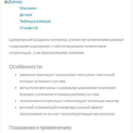
коленный
Описание
сустав
Детали
ORTO
Таблица размеров
NKN
Отзывы (0)
139
Циркулярный бандаж из неопрена, усилен металлическими шинами
с шаровыми шарнирами, стабилизирующим силиконовым
полукольцом, 2-мя фиксирующими ремнями.
Особенности:
умеренно фиксирует и разгружает капсульно-связочный
аппарат коленного сустава
металлические шины с шаровыми шарнирами исключают
боковые отклонения и переразгибание сустава
силиконовое полукольцо стабилизирует коленную чашечку
высокий согревающий и микромассажный эффект
обеспечивается за счет теплосберегающих материалов
Показания к применению: