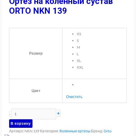
Ортез на коленный сустав
ORTO NKN 139
XS
S
M
Размер
L
XL
XXL
Цвет
Очистить
Количество
+
-
товара
В корзину
Ортез
Артикул:
NKN 139
Категория:
Коленные ортезы
Бренд:
Orto
на