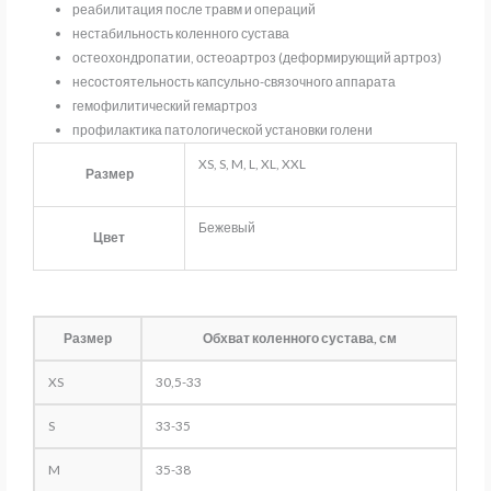
реабилитация после травм и операций
нестабильность коленного сустава
остеохондропатии, остеоартроз (деформирующий артроз)
несостоятельность капсульно-связочного аппарата
гемофилитический гемартроз
профилактика патологической установки голени
XS, S, M, L, XL, XXL
Размер
Бежевый
Цвет
Размер
Обхват коленного сустава, см
XS
30,5-33
S
33-35
M
35-38