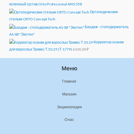
коленный сустав Orto Professional AKN 558
Ортопедические
стельки ORTO Concept Tech
Бандаж - стоподержатель
AS-SB "Экотен"
Корректор осанки
для взрослых Тривес Т.50.29 (Т-1779)
6100,00
₽
Меню
Главная
Магазин
Энциклопедия
О нас