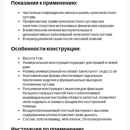
Показания к применению:
Частичные повреждения связок и ушибы лучезапястного
сустава
Профилактика травм лучезапястного сустава при
занятиях спортом и интенсивных физических нагрузках
В комплексном лечении воспалительных и
дегенеративных заболеваний лучезапястного сустава
В период реабилитации после гипсовой повязки
Особенности конструкции:
Высота 9 см
Универсальная конструкция подходит для правой и левой
руки
Размер универсальный на обхват запястья от 14 до 21 см
Анатомическая форма обеспечивает идеальное
прилегание изделия и функционально выгодное
положение сустава
Разъемная конструкция с вырезом для фиксации
большого пальца и лентой Velcro обеспечивает
индивидуальную настройку обхвата запястья, позволяет
легко надевать и снимать бандаж без посторонней
помощи
Воздухопроницаемый плотный материал с высоким
содержанием хлопка позволяет коже дышать
Состав: 50% полиамид, 48% хлопок, 2% полипропилен
Инструкция по применению: