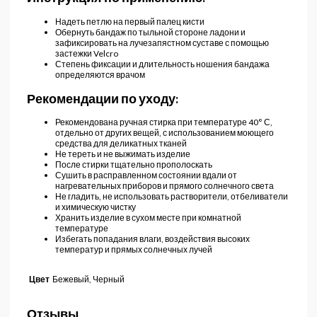
Надеть петлю на первый палец кисти
Обернуть бандаж по тыльной стороне ладони и
зафиксировать на лучезапястном суставе с помощью
застежки Velcro
Степень фиксации и длительность ношения бандажа
определяются врачом
Рекомендации по уходу:
Рекомендована ручная стирка при температуре 40° С,
отдельно от других вещей, с использованием моющего
средства для деликатных тканей
Не тереть и не выжимать изделие
После стирки тщательно прополоскать
Сушить в расправленном состоянии вдали от
нагревательных приборов и прямого солнечного света
Не гладить, не использовать растворители, отбеливатели
и химическую чистку
Хранить изделие в сухом месте при комнатной
температуре
Избегать попадания влаги, воздействия высоких
температур и прямых солнечных лучей
Бежевый, Черный
Цвет
Отзывы