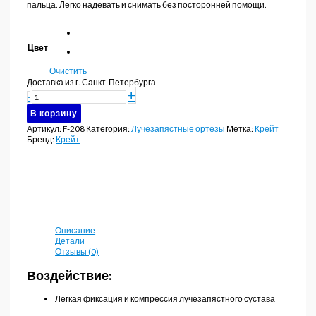
пальца. Легко надевать и снимать без посторонней помощи.
Цвет
Очистить
Доставка из г. Санкт-Петербурга
Количество
+
-
товара
В корзину
Бандаж
для
Артикул:
F-208
Категория:
Лучезапястные ортезы
Метка:
Крейт
лучезапястного
Бренд:
Крейт
сустава
Крейт
F-
208
Описание
Детали
Отзывы (0)
Воздействие:
Легкая фиксация и компрессия лучезапястного сустава