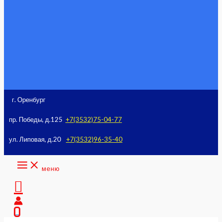
к
содержимому
г. Оренбург
пр. Победы, д.125
+7(3532)75-04-77
ул. Липовая, д.20
+7(3532)96-35-40
меню
Поиск
0