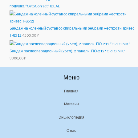
подушка “OrtoCorrect” IDEAL
Бандаж на коленный сустав со спиральными ребрами жесткости Тривес
Т-8512
4500,00
₽
Бандаж послеоперационный (25см), 2 панели. ПО-212 "ORTO.NIK"
3300,00
₽
Меню
Главная
Магазин
Энциклопедия
О нас