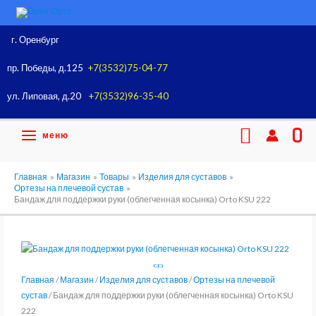
Перейти
к
содержимому
г. Оренбург
пр. Победы, д.125
+7(3532)75-04-77
ул. Липовая, д.20
+7(3532)96-35-40
Поиск
меню
0
Главная
Магазин
Товары
Изделия для суставов
Ортезы на плечевой сустав
Бандаж для поддержки руки (облегченная косынка) Orto KSU 222
Главная
/
Магазин
/
Изделия для суставов
/
Ортезы на плечевой
сустав
/ Бандаж для поддержки руки (облегченная косынка) Orto KSU
222