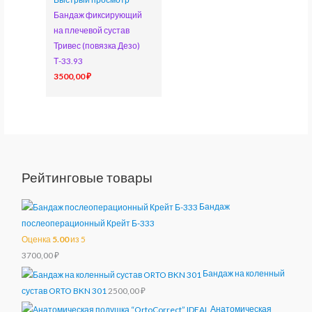
Бандаж фиксирующий
на плечевой сустав
Тривес (повязка Дезо)
Т-33.93
3500,00
₽
Рейтинговые товары
Бандаж
послеоперационный Крейт Б-333
Оценка
5.00
из 5
3700,00
₽
Бандаж на коленный
сустав ORTO BKN 301
2500,00
₽
Анатомическая