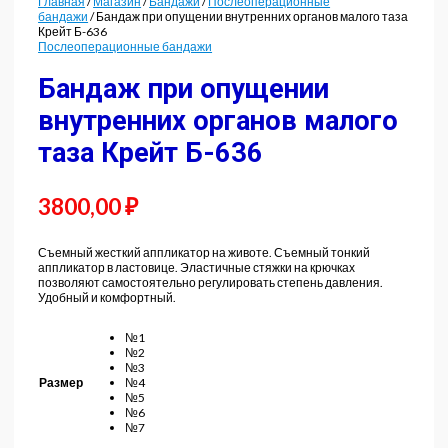
Главная
/
Магазин
/
Бандажи
/
Послеоперационные
бандажи
/ Бандаж при опущении внутренних органов малого таза
Крейт Б-636
Послеоперационные бандажи
Бандаж при опущении
внутренних органов малого
таза Крейт Б-636
3800,00
₽
Съемный жесткий аппликатор на животе. Съемный тонкий
аппликатор в ластовице. Эластичные стяжки на крючках
позволяют самостоятельно регулировать степень давления.
Удобный и комфортный.
№1
№2
№3
№4
Размер
№5
№6
№7