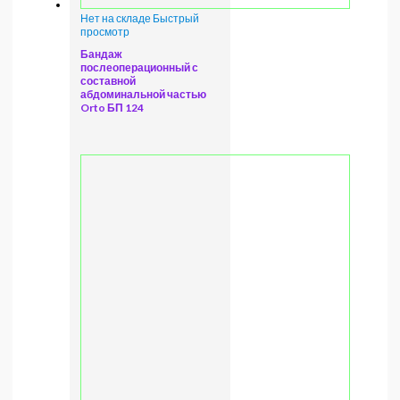
Нет на складе
Быстрый
просмотр
Бандаж
послеоперационный с
составной
абдоминальной частью
Orto БП 124