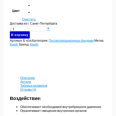
Цвет
Очистить
Доставка из г. Санкт-Петербурга
Количество
+
-
товара
В корзину
Бандаж
при
Артикул:
Б-636
Категория:
Послеоперационные бандажи
Метка:
опущении
Крейт
Бренд:
Крейт
внутренних
органов
малого
таза
Крейт
Б-636
Описание
Детали
Таблица размеров
Отзывы (0)
Воздействие:
Обеспечивает необходимое внутрибрюшное давление
Ограничивает смещение внутренних органов