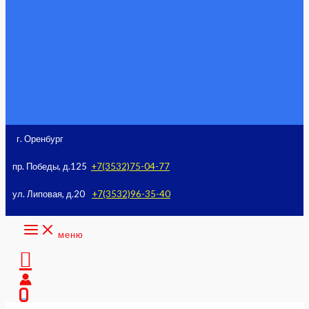
к
содержимому
г. Оренбург
пр. Победы, д.125
+7(3532)75-04-77
ул. Липовая, д.20
+7(3532)96-35-40
меню
Поиск
0