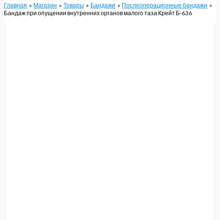
Главная
Магазин
Товары
Бандажи
Послеоперационные бандажи
Бандаж при опущении внутренних органов малого таза Крейт Б-636