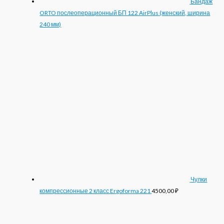
Бандаж
ORTO послеоперационный БП 122 AirPlus (женский, ширина
240 мм)
Чулки
компрессионные 2 класс Ergoforma 221
4500,00
₽