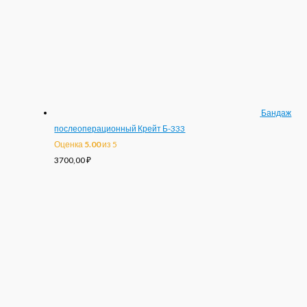
Бандаж
послеоперационный Крейт Б-333
Оценка
5.00
из 5
3700,00
₽