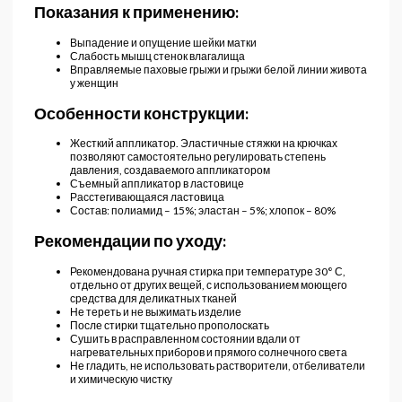
Показания к применению:
Выпадение и опущение шейки матки
Слабость мышц стенок влагалища
Вправляемые паховые грыжи и грыжи белой линии живота
у женщин
Особенности конструкции:
Жесткий аппликатор. Эластичные стяжки на крючках
позволяют самостоятельно регулировать степень
давления, создаваемого аппликатором
Съемный аппликатор в ластовице
Расстегивающаяся ластовица
Состав: полиамид – 15%; эластан – 5%; хлопок – 80%
Рекомендации по уходу:
Рекомендована ручная стирка при температуре 30° С,
отдельно от других вещей, с использованием моющего
средства для деликатных тканей
Не тереть и не выжимать изделие
После стирки тщательно прополоскать
Сушить в расправленном состоянии вдали от
нагревательных приборов и прямого солнечного света
Не гладить, не использовать растворители, отбеливатели
и химическую чистку