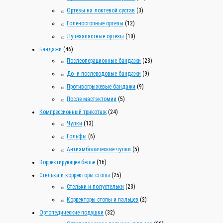
Ортезы на локтевой сустав
(3)
Голеностопные ортезы
(12)
Лучезапястные ортезы
(10)
Бандажи
(46)
Послеоперационные бандажи
(23)
До- и послеродовые бандажи
(9)
Противогрыжевые бандажи
(9)
После мастэктомии
(5)
Компрессионный трикотаж
(24)
Чулки
(13)
Гольфы
(6)
Антиэмболические чулки
(5)
Корректирующее белье
(16)
Стельки и корректоры стопы
(25)
Стельки и полустельки
(23)
Корректоры стопы и пальцев
(2)
Ортопедические подушки
(32)