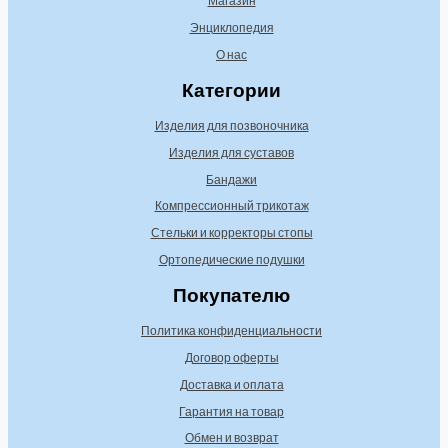
Магазин
а
м
Энциклопедия
л
а
О нас
ь
л
Категории
н
ь
а
н
Изделия для позвоночника
Изделия для суставов
я
а
Бандажи
ц
я
Компрессионный трикотаж
е
ц
Стельки и корректоры стопы
н
е
Ортопедические подушки
а
н
Покупателю
а
Политика конфиденциальности
Договор оферты
Доставка и оплата
Гарантия на товар
Обмен и возврат