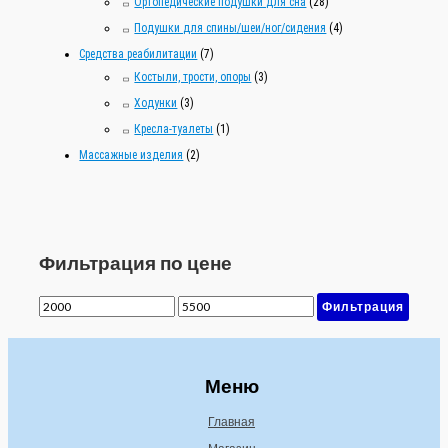
Ортопедические подушки для сна
(28)
Подушки для спины/шеи/ног/сидения
(4)
Средства реабилитации
(7)
Костыли, трости, опоры
(3)
Ходунки
(3)
Кресла-туалеты
(1)
Массажные изделия
(2)
Фильтрация по цене
М
М
Фильтрация
и
а
н
к
Меню
и
с
Главная
м
и