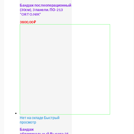
Бандаж послеоперационный
(30см), 3 панели. ПО-213
“ORTO.NIK”
3800,00
₽
Нет на складе
Быстрый
просмотр
Бандаж
абдоминальный.Высота 25