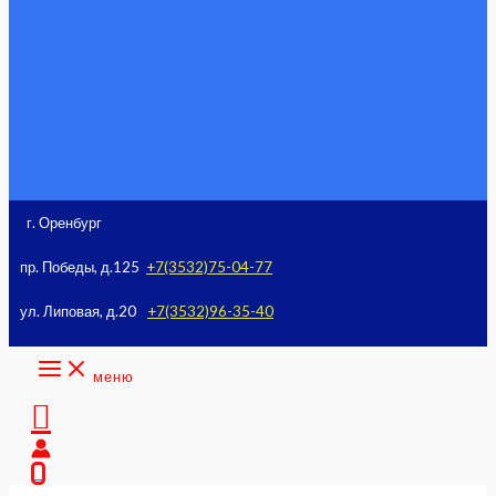
к
содержимому
г. Оренбург
пр. Победы, д.125
+7(3532)75-04-77
ул. Липовая, д.20
+7(3532)96-35-40
меню
Поиск
0