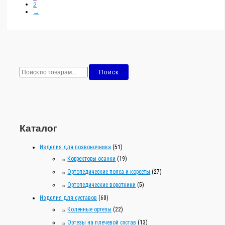
2
→
И
Поиск
с
к
а
т
Каталог
ь
:
Изделия для позвоночника
(51)
Корректоры осанки
(19)
Ортопедические пояса и корсеты
(27)
Ортопедические воротники
(5)
Изделия для суставов
(60)
Коленные ортезы
(22)
Ортезы на плечевой сустав
(13)