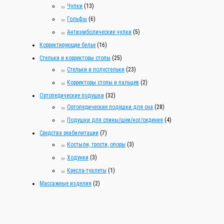
Чулки
(13)
Гольфы
(6)
Антиэмболические чулки
(5)
Корректирующее белье
(16)
Стельки и корректоры стопы
(25)
Стельки и полустельки
(23)
Корректоры стопы и пальцев
(2)
Ортопедические подушки
(32)
Ортопедические подушки для сна
(28)
Подушки для спины/шеи/ног/сидения
(4)
Средства реабилитации
(7)
Костыли, трости, опоры
(3)
Ходунки
(3)
Кресла-туалеты
(1)
Массажные изделия
(2)