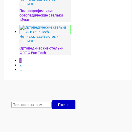
просмотр
Полнопрофильные
ортопедические стельки
«Эва»
Нет на складе
Быстрый
просмотр
Ортопедические стельки
ORTO Fun Tech
1
2
→
И
Поиск
с
к
а
т