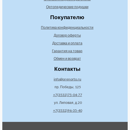
н
е
Ортопедические подушки
а
н
Покупателю
а
Политика конфиденциальности
Договор оферты
Доставка и оплата
Гарантия на товар
Обмен и возврат
Контакты
info@orenorto.ru
пр. Победы, 125
+7(3532)75-04-77
ул. Липовая, д.20
+7(3532)96-35-40