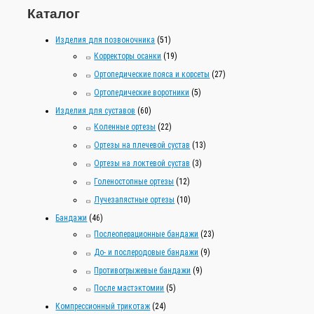
Каталог
ь
:
Изделия для позвоночника
(51)
Корректоры осанки
(19)
Ортопедические пояса и корсеты
(27)
Ортопедические воротники
(5)
Изделия для суставов
(60)
Коленные ортезы
(22)
Ортезы на плечевой сустав
(13)
Ортезы на локтевой сустав
(3)
Голеностопные ортезы
(12)
Лучезапястные ортезы
(10)
Бандажи
(46)
Послеоперационные бандажи
(23)
До- и послеродовые бандажи
(9)
Противогрыжевые бандажи
(9)
После мастэктомии
(5)
Компрессионный трикотаж
(24)