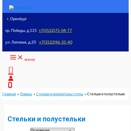
к
содержимому
г. Оренбург
пр. Победы, д.125
+7(3532)75-04-77
ул. Липовая, д.20
+7(3532)96-35-40
меню
Поиск
0
Главная
Товары
Стельки и корректоры стопы
Стельки и полустельки
Стельки и полустельки