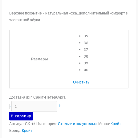
Верхнее покрытие – натуральная кожа. Дополнительный комфорт в
элегантной обуви.
35
36
37
38
Размеры
39
40
Очистить
Доставка из г. Санкт-Петербурга
Количество
+
-
товара
В корзину
Полустельки
Артикул:
СК-151
Категория:
Стельки и полустельки
Метка:
Крейт
ортопедические
Бренд:
Крейт
Крейт
СК-151