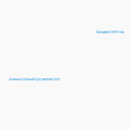
Бандаж ORTO на
голеностопный сустав BAN 301