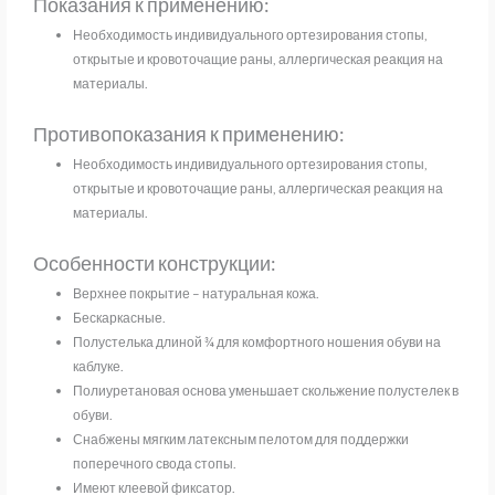
Показания к применению:
Необходимость индивидуального ортезирования стопы,
открытые и кровоточащие раны, аллергическая реакция на
материалы.
Противопоказания к применению:
Необходимость индивидуального ортезирования стопы,
открытые и кровоточащие раны, аллергическая реакция на
материалы.
Особенности конструкции:
Верхнее покрытие – натуральная кожа.
Бескаркасные.
Полустелька длиной ¾ для комфортного ношения обуви на
каблуке.
Полиуретановая основа уменьшает скольжение полустелек в
обуви.
Снабжены мягким латексным пелотом для поддержки
поперечного свода стопы.
Имеют клеевой фиксатор.