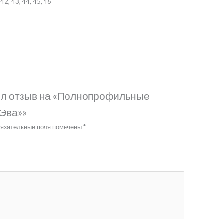
 42, 43, 44, 45, 46
вил отзыв на «Полнопрофильные
«Эва»»
язательные поля помечены
*