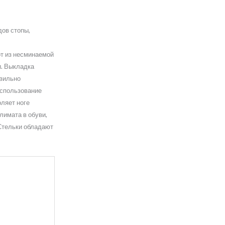
ов стопы,
т из несминаемой
. Выкладка
авильно
Использование
ляет ноге
лимата в обуви,
 Стельки обладают