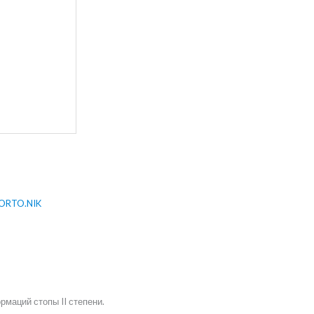
ORTO.NIK
маций стопы II степени.