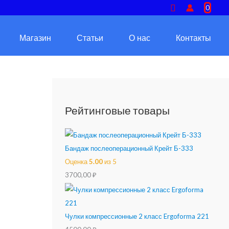
Поиск
0
Магазин
Статьи
О нас
Контакты
Рейтинговые товары
Бандаж послеоперационный Крейт Б-333
Оценка
5.00
из 5
3700,00
₽
Чулки компрессионные 2 класс Ergoforma 221