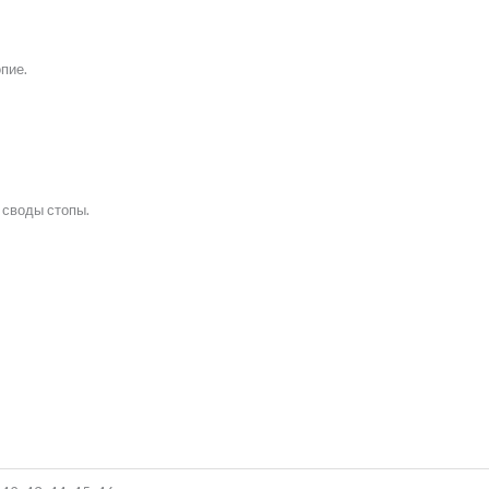
пие.
 своды стопы.