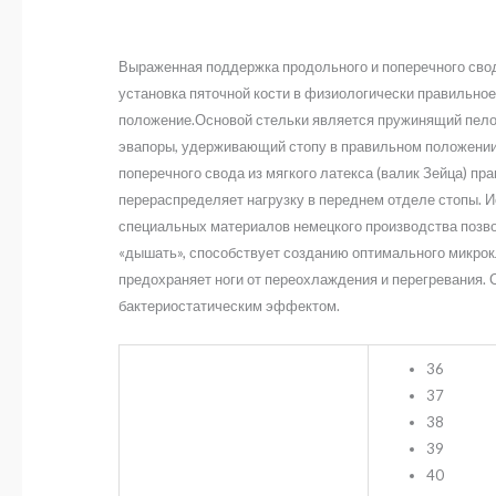
Выраженная поддержка продольного и поперечного свод
установка пяточной кости в физиологически правильное
положение.Основой стельки является пружинящий пело
эвапоры, удерживающий стопу в правильном положении
поперечного свода из мягкого латекса (валик Зейца) пр
перераспределяет нагрузку в переднем отделе стопы. 
специальных материалов немецкого производства позво
«дышать», способствует созданию оптимального микрок
предохраняет ноги от переохлаждения и перегревания.
бактериостатическим эффектом.
36
37
38
39
40