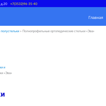
, д.20
+7(3532)96-35-40
Главная
и полустельки
Полнопрофильные ортопедические стельки «Эва»
ки и
ки «Эва»
ки