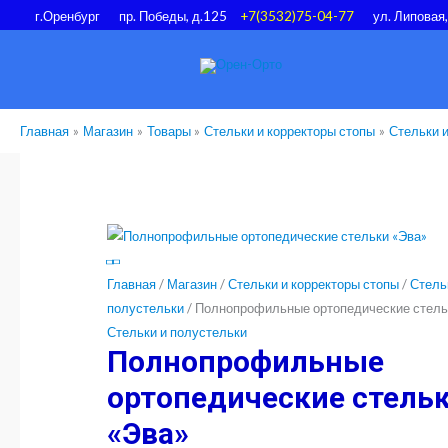
Перейти
г.Оренбург
пр. Победы, д.125
+7(3532)75-04-77
ул. Липовая
к
содержимому
Главная
Магазин
Товары
Стельки и корректоры стопы
Стельки 
Главная
/
Магазин
/
Стельки и корректоры стопы
/
Стель
полустельки
/ Полнопрофильные ортопедические стель
Стельки и полустельки
Полнопрофильные
ортопедические стель
«Эва»