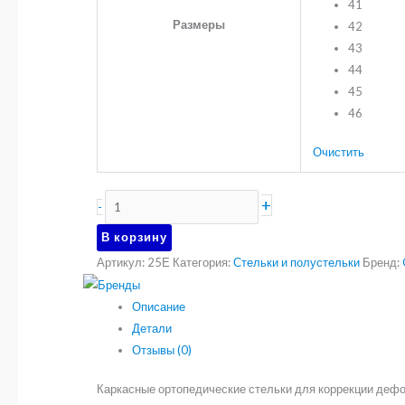
41
Размеры
42
43
44
45
46
Очистить
Количество
+
-
товара
В корзину
Полнопрофильные
Артикул:
25Е
Категория:
Стельки и полустельки
Бренд:
ортопедические
стельки
Описание
«Эва»
Детали
Отзывы (0)
Каркасные ортопедические стельки для коррекции дефор