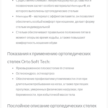
Существенно снижают любую нагрузку на суставы ног и
позвоночник засчет особого материала Memopur®, из
которого выполнены ортопедические стельки
Memopur® – материал с эффектом памяти, он позволяет
обеспечить особый комфорт при ношении, делает форму
стельки индивидуальной
Стельки обеспечивают правильное положение пятки в
момент опоры во время ходьбы, а также повышают
комфортность ношения обуви
Показания к применению ортопедических
стелек Orto Soft Tech:
Ярковыраженное плоскостопие III степени
Остеохондроз, остеоартроз
Обеспечение профилактики утомляемости стоп при
длительном пребывании на ногах, а также при пеших
прогулках, умеренных физических нагрузках, при
беременности, при избыточной массе тела
Послойное описание ортопедических стелек