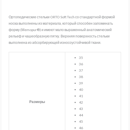
Ортопедические стельки ORTO Soft Tech со стандартной формой
носка выполнены из материала, который способен запоминать
форму (Мemopur®) и имеют мало выраженный анатомический
рельеф и чашеобразную пятку. Верхняя поверхность стельки
выполнена из абсорбирующей износоустойчивой ткани.
35
36
37
38
39
40
41
Размеры
42
43
44
45
46