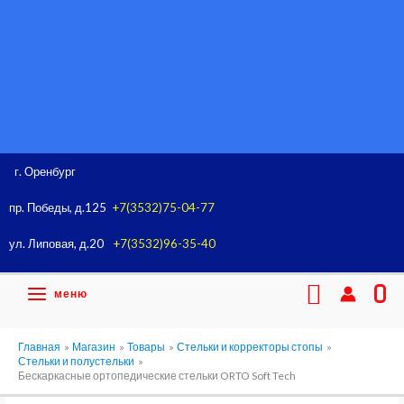
Перейти
к
содержимому
г. Оренбург
пр. Победы, д.125
+7(3532)75-04-77
ул. Липовая, д.20
+7(3532)96-35-40
Поиск
меню
0
Главная
Магазин
Товары
Стельки и корректоры стопы
Стельки и полустельки
Бескаркасные ортопедические стельки ORTO Soft Tech