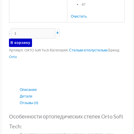
47
Очистить
Количество
+
-
товара
В корзину
Бескаркасные
Артикул:
ORTO Soft Tech
Категория:
Стельки и полустельки
Бренд:
ортопедические
Orto
стельки
ORTO
Soft
Tech
Описание
Детали
Отзывы (0)
Особенности ортопедических стелек Orto Soft
Tech: