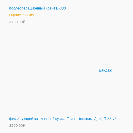
послеоперационный Крейт Б-333
Оценка
5.00
из 5
3700,00
₽
Бандаж
фиксирующий на плечевой сустав Тривес (повязка Дезо) Т-33.93
3500,00
₽