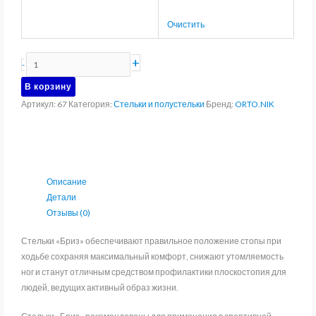
Очистить
Количество
+
-
товара
В корзину
Стельки
Артикул:
67
Категория:
Стельки и полустельки
Бренд:
ORTO.NIK
каркасные
ортопедические
с
вентилируемым
покрытием
Описание
"Бриз"
Детали
Talus
Отзывы (0)
67
Стельки «Бриз» обеспечивают правильное положение стопы при
ходьбе сохраняя максимальный комфорт, снижают утомляемость
ног и станут отличным средством профилактики плоскостопия для
людей, ведущих активный образ жизни.