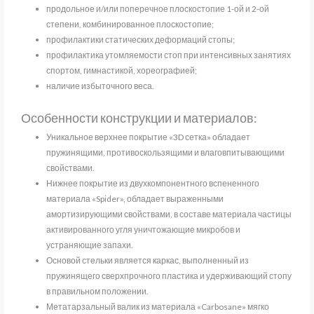
продольное и/или поперечное плоскостопие 1-ой и 2-ой
степени, комбинированное плоскостопие;
профилактики статических деформаций стопы;
профилактика утомляемости стоп при интенсивных занятиях
спортом, гимнастикой, хореографией;
наличие избыточного веса.
Особенности конструкции и материалов:
Уникальное верхнее покрытие «3D сетка» обладает
пружинящими, противоскользящими и влаговпитывающими
свойствами.
Нижнее покрытие из двухкомпонентного вспененного
материала «Spider», обладает выраженными
амортизирующими свойствами, в составе материала частицы
активированного угля уничтожающие микробов и
устраняющие запахи.
Основой стельки является каркас, выполненный из
пружинящего сверхпрочного пластика и удерживающий стопу
в правильном положении.
Метатарзальный валик из материала «Carbosane» мягко