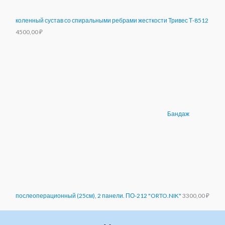
коленный сустав со спиральными ребрами жесткости Тривес Т-8512
4500,00
₽
Бандаж
послеоперационный (25см), 2 панели. ПО-212 "ORTO.NIK"
3300,00
₽