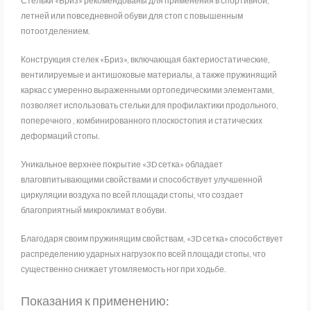
Стельки «Бриз» рекомендованы для применения в спортивной,
летней или повседневной обуви для стоп с повышенным
потоотделением.
Конструкция стелек «Бриз», включающая бактериостатические,
вентилируемые и антишоковые материалы, а также пружинящий
каркас с умеренно выраженными ортопедическими элементами,
позволяет использовать стельки для профилактики продольного,
поперечного , комбинированного плоскостопия и статических
деформаций стопы.
Уникальное верхнее покрытие «3D сетка» обладает
влаговпитывающими свойствами и способствует улучшенной
циркуляции воздуха по всей площади стопы, что создает
благоприятный микроклимат в обуви.
Благодаря своим пружинящим свойствам, «3D сетка» способствует
распределению ударных нагрузок по всей площади стопы, что
существенно снижает утомляемость ног при ходьбе.
Показания к применению: