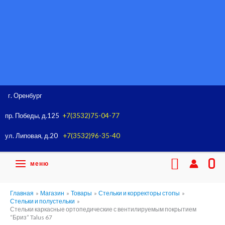
Перейти
к
содержимому
г. Оренбург
пр. Победы, д.125
+7(3532)75-04-77
ул. Липовая, д.20
+7(3532)96-35-40
Поиск
меню
0
Главная
Магазин
Товары
Стельки и корректоры стопы
Стельки и полустельки
Стельки каркасные ортопедические с вентилируемым покрытием
“Бриз” Talus 67