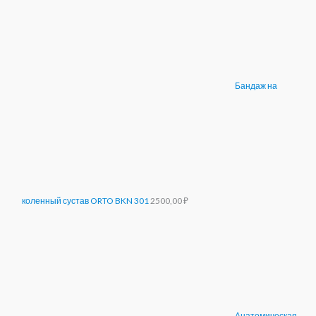
Бандаж на
коленный сустав ORTO BKN 301
2500,00
₽
Анатомическая