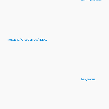
подушка “OrtoCorrect” IDEAL
Бандаж на