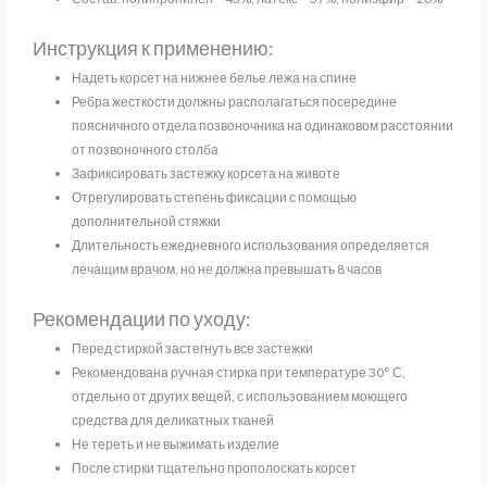
Инструкция к применению:
Надеть корсет на нижнее белье лежа на спине
Ребра жесткости должны располагаться посередине
поясничного отдела позвоночника на одинаковом расстоянии
от позвоночного столба
Зафиксировать застежку корсета на животе
Отрегулировать степень фиксации с помощью
дополнительной стяжки
Длительность ежедневного использования определяется
лечащим врачом, но не должна превышать 8 часов
Рекомендации по уходу:
Перед стиркой застегнуть все застежки
Рекомендована ручная стирка при температуре 30° С,
отдельно от других вещей, с использованием моющего
средства для деликатных тканей
Не тереть и не выжимать изделие
После стирки тщательно прополоскать корсет