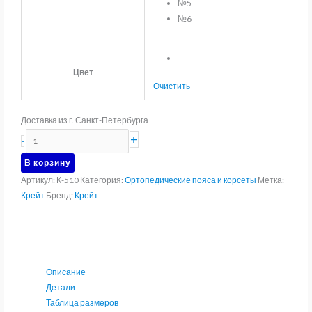
№5
№6
Цвет
Очистить
Доставка из г. Санкт-Петербурга
Количество
+
-
товара
В корзину
Корсет
Артикул:
К-510
Категория:
Ортопедические пояса и корсеты
Метка:
пояснично-
Крейт
Бренд:
Крейт
крестцовый
Крейт
К-510
Описание
Детали
Таблица размеров