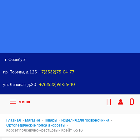
Перейти
к
содержимому
г. Оренбург
пр. Победы, д.125
+7(3532)75-04-77
ул. Липовая, д.20
+7(3532)96-35-40
Поиск
меню
0
Главная
Магазин
Товары
Изделия для позвоночника
Ортопедические пояса и корсеты
Корсет пояснично-крестцовый Крейт К-510