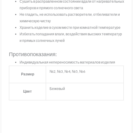
Сушить в расправленном состоянии вдали от нагревательных
приборов и прямого солнечного света
Не гладить, не использовать растворители, отбеливатели и
химическую чистку
Хранить изделие в сухом месте при комнатной температуре
Избегать попадания влаги, воздействия высоких температур
и прямых солнечных лучей
Противопоказания:
Индивидуальная непереносимость материалов изделия
№2, №3, №4, №5, №6
Размер
Бежевый
Цвет