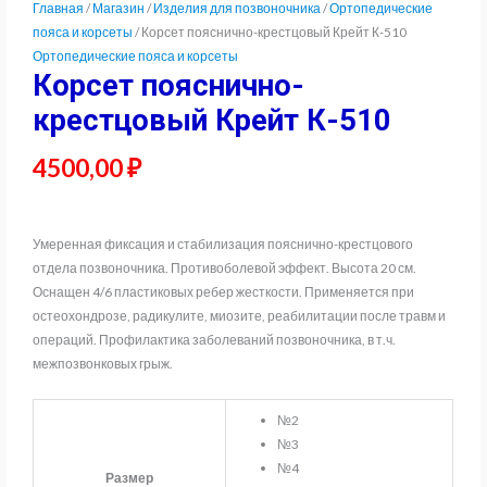
Главная
/
Магазин
/
Изделия для позвоночника
/
Ортопедические
пояса и корсеты
/ Корсет пояснично-крестцовый Крейт К-510
Ортопедические пояса и корсеты
Корсет пояснично-
крестцовый Крейт К-510
4500,00
₽
Умеренная фиксация и стабилизация пояснично-крестцового
отдела позвоночника. Противоболевой эффект. Высота 20 см.
Оснащен 4/6 пластиковых ребер жесткости. Применяется при
остеохондрозе, радикулите, миозите, реабилитации после травм и
операций. Профилактика заболеваний позвоночника, в т.ч.
межпозвонковых грыж.
№2
№3
№4
Размер