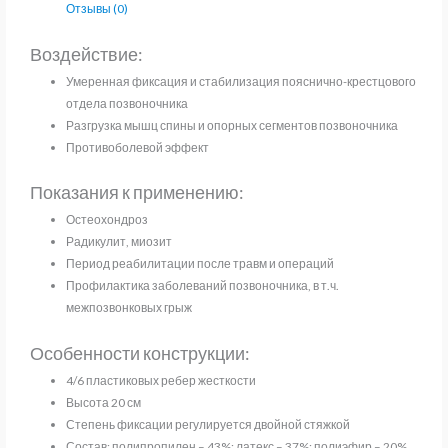
Отзывы (0)
Воздействие:
Умеренная фиксация и стабилизация пояснично-крестцового
отдела позвоночника
Разгрузка мышц спины и опорных сегментов позвоночника
Противоболевой эффект
Показания к применению:
Остеохондроз
Радикулит, миозит
Период реабилитации после травм и операций
Профилактика заболеваний позвоночника, в т.ч.
межпозвонковых грыж
Особенности конструкции:
4/6 пластиковых ребер жесткости
Высота 20 см
Степень фиксации регулируется двойной стяжкой
Состав: полипропилен – 43%; латекс – 37%; полиэфир – 20%