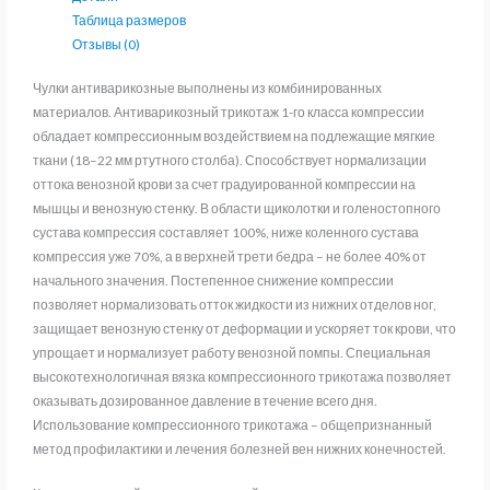
Таблица размеров
211
Отзывы (0)
Чулки антиварикозные выполнены из комбинированных
материалов. Антиварикозный трикотаж 1-го класса компрессии
обладает компрессионным воздействием на подлежащие мягкие
ткани (18–22 мм ртутного столба). Способствует нормализации
оттока венозной крови за счет градуированной компрессии на
мышцы и венозную стенку. В области щиколотки и голеностопного
сустава компрессия составляет 100%, ниже коленного сустава
компрессия уже 70%, а в верхней трети бедра – не более 40% от
начального значения. Постепенное снижение компрессии
позволяет нормализовать отток жидкости из нижних отделов ног,
защищает венозную стенку от деформации и ускоряет ток крови, что
упрощает и нормализует работу венозной помпы. Специальная
высокотехнологичная вязка компрессионного трикотажа позволяет
оказывать дозированное давление в течение всего дня.
Использование компрессионного трикотажа – общепризнанный
метод профилактики и лечения болезней вен нижних конечностей.