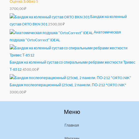
Оценка
5.00
из 5
3700,00
₽
Бандаж на коленный
сустав ORTO BKN 301
2500,00
₽
Анатомическая
подушка “OrtoCorrect” IDEAL
Бандаж на коленный сустав со спиральными ребрами жесткости Тривес
Т-8512
4500,00
₽
Бандаж послеоперационный (25см), 2 панели. ПО-212 "ORTO.NIK"
3300,00
₽
Меню
Главная
Магазин