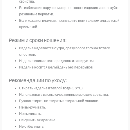
свойства.
Во избежание нарушения целостности изделия используйте
резиновые перчатки.
Если кожа ног влажная, припудрите ноги тальком или детской
присыпкой.
Режим и сроки ношения:
Изделие надевается с утра, сразу после того как встали
с постели.
Изделие снимается перед сном и санируется.
Изделие носится целый день без перерывов.
Рекомендации по уходу:
Стирать изделие в теплой воде (30 °С).
Использовать высококачественные моющие средства.
Ручная стирка, не стирать в стиральной машине.
Не выкручивать.
Не выжимать.
Не сушить в барабане.
Не отбеливать.