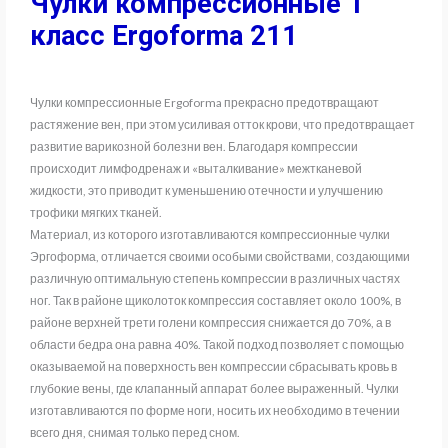
Чулки компрессионные 1
класс Ergoforma 211
Чулки компрессионные Ergoforma прекрасно предотвращают
растяжение вен, при этом усиливая отток крови, что предотвращает
развитие варикозной болезни вен. Благодаря компрессии
происходит лимфодренаж и «выталкивание» межтканевой
жидкости, это приводит к уменьшению отечности и улучшению
трофики мягких тканей.
Материал, из которого изготавливаются компрессионные чулки
Эргоформа, отличается своими особыми свойствами, создающими
различную оптимальную степень компрессии в различных частях
ног. Так в районе щиколоток компрессия составляет около 100%, в
районе верхней трети голени компрессия снижается до 70%, а в
области бедра она равна 40%. Такой подход позволяет с помощью
оказываемой на поверхность вен компрессии сбрасывать кровь в
глубокие вены, где клапанный аппарат более выраженный. Чулки
изготавливаются по форме ноги, носить их необходимо в течении
всего дня, снимая только перед сном.