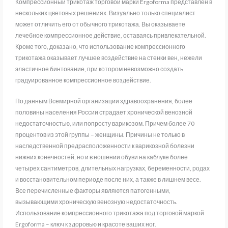
Компрессионный трикотаж торговой марки Ergoforma представлен в
нескольких цветовых решениях. Визуально только специалист
может отличить его от обычного трикотажа. Вы оказываете
лечебное компрессионное действие, оставаясь привлекательной.
Кроме того, доказано, что использование компрессионного
трикотажа оказывает лучшее воздействие на стенки вен, нежели
эластичное бинтование, при котором невозможно создать
градуированное компрессионное воздействие.
По данным Всемирной организации здравоохранения, более
половины населения России страдает хронической венозной
недостаточностью, или попросту варикозом. Причем более 70
процентов из этой группы – женщины. Причины не только в
наследственной предрасположенности к варикозной болезни
нижних конечностей, но и в ношении обуви на каблуке более
четырех сантиметров, длительных нагрузках, беременности, родах
и восстановительном периоде после них, а также в лишнем весе.
Все перечисленные факторы являются патогенными,
вызывающими хроническую венозную недостаточность.
Использование компрессионного трикотажа под торговой маркой
Ergoforma – ключ к здоровью и красоте ваших ног.