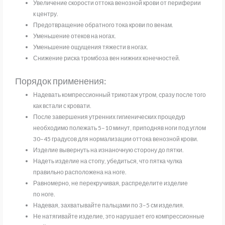
Увеличение скорости оттока венозной крови от периферии
к центру.
Предотвращение обратного тока крови по венам.
Уменьшение отеков на ногах.
Уменьшение ощущения тяжести в ногах.
Снижение риска тромбоза вен нижних конечностей.
Порядок применения:
Надевать компрессионный трикотаж утром, сразу после того
как встали с кровати.
После завершения утренних гигиенических процедур
необходимо полежать 5–10 минут, приподняв ноги под углом
30–45 градусов для нормализации оттока венозной крови.
Изделие вывернуть на изнаночную сторону до пятки.
Надеть изделие на стопу, убедиться, что пятка чулка
правильно расположена на ноге.
Равномерно, не перекручивая, распределите изделие
по ноге.
Надевая, захватывайте пальцами по 3–5 см изделия.
Не натягивайте изделие, это нарушает его компрессионные