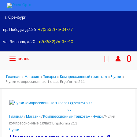
Перейти
к
содержимому
г. Оренбург
пр. Победы, д.125
+7(3532)75-04-77
ул. Липовая, д.20
+7(3532)96-35-40
Поиск
меню
0
Главная
Магазин
Товары
Компрессионный трикотаж
Чулки
Чулки компрессионные 1 класс Ergoforma 211
Главная
/
Магазин
/
Компрессионный трикотаж
/
Чулки
/ Чулки
компрессионные 1 класс Ergoforma 211
Чулки