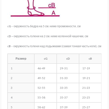
c
G
– окружность бедра на 5 см. ниже промежности, см
c
D –
окружность голени на 2 см. ниже коленной чашечки, см
c
B
– окружность голени над лодыжками (самая тонкая часть ноги), см
Размер
cG
cD
cB
1
46-49
29-31
17-19
2
49-52
31-33
19-21
3
52-55
33-35
21-23
4
55-58
35-37
23-25
5
58-62
37-39
25-27