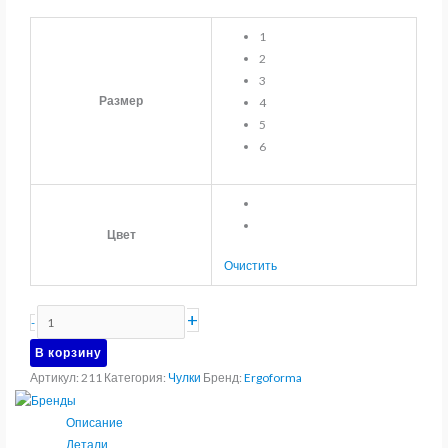
1
2
3
Размер
4
5
6
Цвет
Очистить
Количество
+
-
товара
В корзину
Чулки
Артикул:
211
Категория:
Чулки
Бренд:
Ergoforma
компрессионные
1
Описание
класс
Детали
Ergoforma