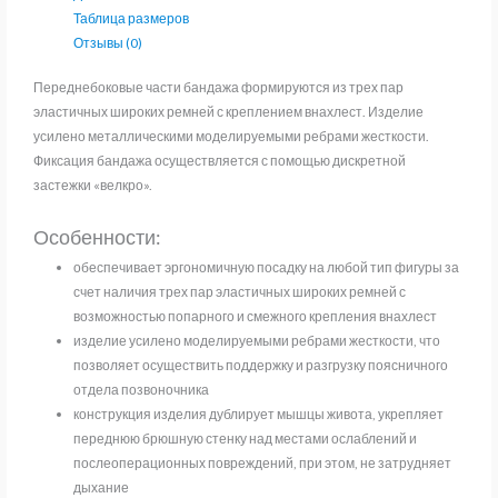
Таблица размеров
Отзывы (0)
Переднебоковые части бандажа формируются из трех пар
эластичных широких ремней с креплением внахлест. Изделие
усилено металлическими моделируемыми ребрами жесткости.
Фиксация бандажа осуществляется с помощью дискретной
застежки «велкро».
Особенности:
обеспечивает эргономичную посадку на любой тип фигуры за
счет наличия трех пар эластичных широких ремней с
возможностью попарного и смежного крепления внахлест
изделие усилено моделируемыми ребрами жесткости, что
позволяет осуществить поддержку и разгрузку поясничного
отдела позвоночника
конструкция изделия дублирует мышцы живота, укрепляет
переднюю брюшную стенку над местами ослаблений и
послеоперационных повреждений, при этом, не затрудняет
дыхание