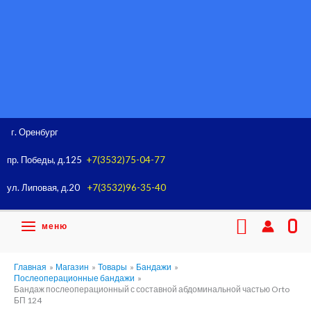
Перейти
к
содержимому
г. Оренбург
пр. Победы, д.125
+7(3532)75-04-77
ул. Липовая, д.20
+7(3532)96-35-40
Поиск
меню
0
Главная
Магазин
Товары
Бандажи
Послеоперационные бандажи
Бандаж послеоперационный с составной абдоминальной частью Orto
БП 124