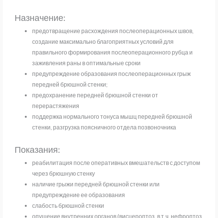
Назначение:
предотвращение расхождения послеоперационных швов,
создание максимально благоприятных условий для
правильного формирования послеоперационного рубца и
заживления раны в оптимальные сроки
предупреждение образования послеоперационных грыж
передней брюшной стенки;
предохранение передней брюшной стенки от
перерастяжения
поддержка нормального тонуса мышц передней брюшной
стенки, разгрузка поясничного отдела позвоночника
Показания:
реабилитация после оперативных вмешательств с доступом
через брюшную стенку
наличие грыжи передней брюшной стенки или
предупреждение ее образования
слабость брюшной стенки
опущение внутренних органов (висцероптоз, в т.ч. нефроптоз,