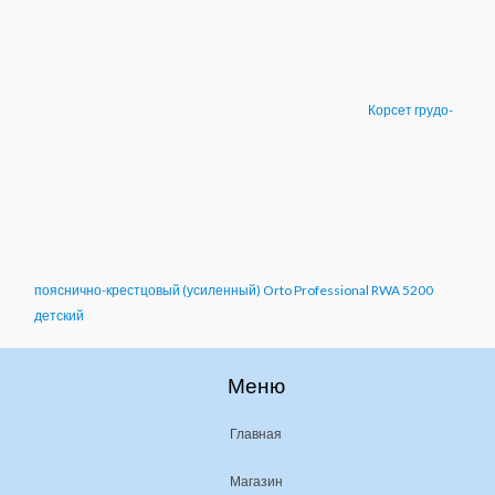
Корсет грудо-
пояснично-крестцовый (усиленный) Orto Professional RWA 5200
детский
Меню
Главная
Магазин