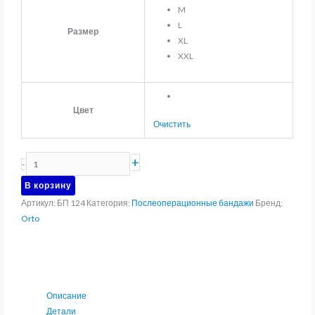
M
L
Размер
XL
XXL
Цвет
Очистить
Количество
+
-
товара
В корзину
Бандаж
Артикул:
БП 124
Категория:
Послеоперационные бандажи
Бренд:
послеоперационный
Orto
с
составной
абдоминальной
частью
Orto
Описание
БП
Детали
124