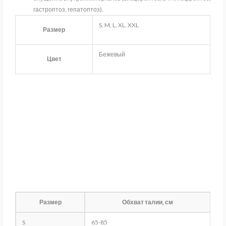
гастроптоз, гепатоптоз).
S, M, L, XL, XXL
Размер
Бежевый
Цвет
Размер
Обхват талии, см
S
65-85