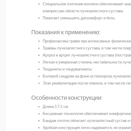
Специальное плетение волокон обеспечивает ана
компрессию области лучезапястного сустава
Помогает уменьшить дискомфорт и боль
Показания к применению:
Профилактика травм при интенсивных физических
Травмы лучезапястного сустава, в том числе пов
Артроз и артрит лучезапястного сустава (посттр
Легкая и умеренная степень нестабильности луче
Тендиниты и тендовагиниты
Болевой синдром на фоне остеопороза лучезапяст
Этап реабилитации после повязок, в том числе г
Особенности конструкции:
Длина 17,5 см
Бесшовная технология обеспечивает комфортное
Бандаж плотно облегает лучезапястный сустав и
Удобная конструкция легко надевается, не огран