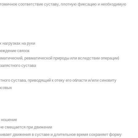
томичное соответствие суставу, плотную фиксацию и необходимую
 нагрузках на руки
реждение связок
авматический, ревматической природы или вследствии операции)
запястного сустава
ного сустава, приводящий к отеку его области и/или синовиту
ипсовых
 ношение
 не смещается при движении
ичивает движения в суставе и длительное время сохраняет форму