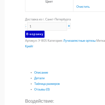
Цвет
Очистить
Доставка из г. Санкт-Петербурга
Количество
+
-
товара
В корзину
Бандаж
Артикул:
У-805
Категория:
Лучезапястные ортезы
Метка
для
Крейт
лучезапястного
сустава
Крейт
У-805
Описание
Детали
Таблица размеров
Отзывы (0)
Воздействие: