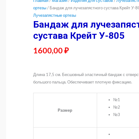
Главная
/
Магазин
/
Изделия для суставов
/
Лучезапяст
ортезы
/ Бандаж для лучезапястного сустава Крейт У-8
Лучезапястные ортезы
Бандаж для лучезапяс
сустава Крейт У-805
1600,00
₽
Длина 17,5 см. Бесшовный эластичный бандаж с отвер
большого пальца. Обеспечивает плотную фиксацию.
№1
№2
Размер
№3