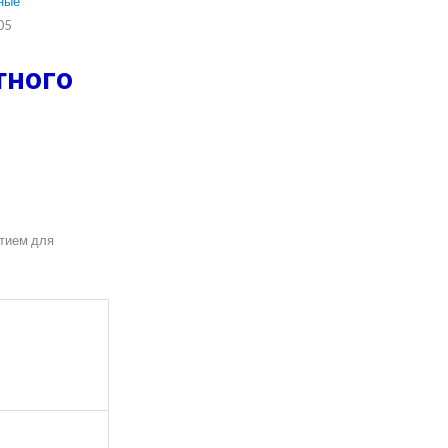
ные
05
тного
стием для