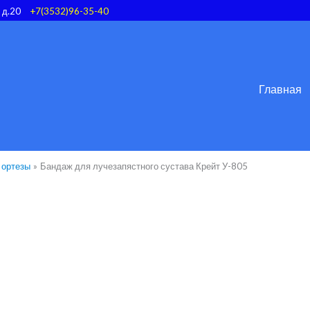
, д.20
+7(3532)96-35-40
Главная
 ортезы
Бандаж для лучезапястного сустава Крейт У-805