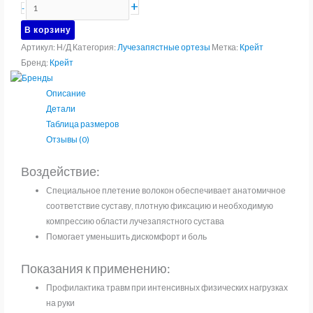
Количество
+
-
товара
В корзину
Бандаж
Артикул:
Н/Д
Категория:
Лучезапястные ортезы
Метка:
Крейт
для
Бренд:
Крейт
лучезапястного
сустава
Описание
Крейт
Детали
У-806
Таблица размеров
Отзывы (0)
Воздействие:
Специальное плетение волокон обеспечивает анатомичное
соответствие суставу, плотную фиксацию и необходимую
компрессию области лучезапястного сустава
Помогает уменьшить дискомфорт и боль
Показания к применению:
Профилактика травм при интенсивных физических нагрузках
на руки