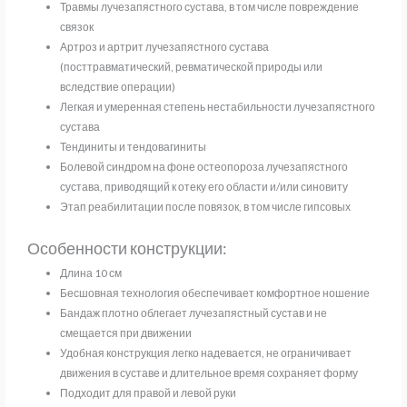
Травмы лучезапястного сустава, в том числе повреждение
связок
Артроз и артрит лучезапястного сустава
(посттравматический, ревматической природы или
вследствие операции)
Легкая и умеренная степень нестабильности лучезапястного
сустава
Тендиниты и тендовагиниты
Болевой синдром на фоне остеопороза лучезапястного
сустава, приводящий к отеку его области и/или синовиту
Этап реабилитации после повязок, в том числе гипсовых
Особенности конструкции:
Длина 10 см
Бесшовная технология обеспечивает комфортное ношение
Бандаж плотно облегает лучезапястный сустав и не
смещается при движении
Удобная конструкция легко надевается, не ограничивает
движения в суставе и длительное время сохраняет форму
Подходит для правой и левой руки