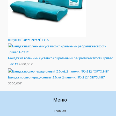
подушка “OrtoCorrect” IDEAL
Бандаж на коленный сустав со спиральными ребрами жесткости Тривес
Т-8512
4500,00
₽
Бандаж послеоперационный (25см), 2 панели. ПО-212 "ORTO.NIK"
3300,00
₽
Меню
Главная