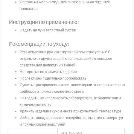
Состав: 40% полиамид, 30% вискоза, 20% латекс, 10%
полиэстер
Инструкция по применению:
Надеть на лучезапястный сустав
Рекомендации по уходу:
Рекомендована ручная стирка при температуре 40° С,
отдельно от других вещей, с использованием моющего
средства для деликатных тканей
Не тереть и не выжимать изделие
После стирки тщательно прополоскать
Сушить в расправленном состоянии вдали от нагревательных
приборов и прямого солнечного света
Не гладить, не использовать растворители, отбеливатели и
химическую чистку
Хранить изделие в сухом месте при комнатной температуре
Избегать попадания влаги, воздействия высоких температур
и прямых солнечных лучей
№1, №2, №3