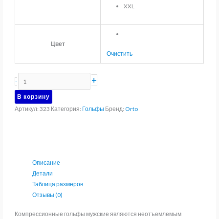
XXL
Цвет
Очистить
Количество
+
-
товара
В корзину
Гольфы
Артикул:
323
Категория:
Гольфы
Бренд:
Orto
компрессионные
2
класса
компрессии
мужские
Описание
Orto
Детали
323
Таблица размеров
Отзывы (0)
Компрессионные гольфы мужские являются неотъемлемым