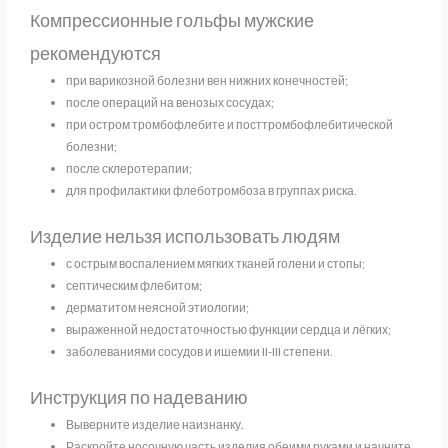
Компрессионные гольфы мужские
рекомендуются
при варикозной болезни вен нижних конечностей;
после операций на венозых сосудах;
при остром тромбофлебите и посттромбофлебитической
болезни;
после склеротерапии;
для профилактики флеботромбоза в группах риска.
Изделие нельзя использовать людям
с острым воспалением мягких тканей голени и стопы;
септическим флебитом;
дерматитом неясной этиологии;
выраженной недостаточностью функции сердца и лёгких;
заболеваниями сосудов и ишемии II-III степени.
Инструкция по надеванию
Выверните изделие наизнанку.
Раскройте носочную часть изделия обеими руками и начните