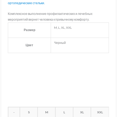
ортопедические стельки.
Комплексное выполнение профилактических и лечебных
мероприятий вернет человека к привычному комфорту.
M, L, XL, XXL
Размер
Черный
Цвет
-
S
M
L
XL
XXL