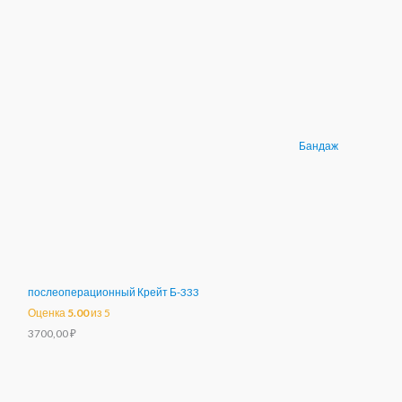
Бандаж
послеоперационный Крейт Б-333
Оценка
5.00
из 5
3700,00
₽