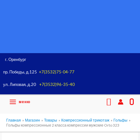
Перейти
к
содержимому
г. Оренбург
пр. Победы, д.125
+7(3532)75-04-77
ул. Липовая, д.20
+7(3532)96-35-40
Поиск
меню
0
Главная
Магазин
Товары
Компрессионный трикотаж
Гольфы
Гольфы компрессионные 2 класса компрессии мужские Orto 323