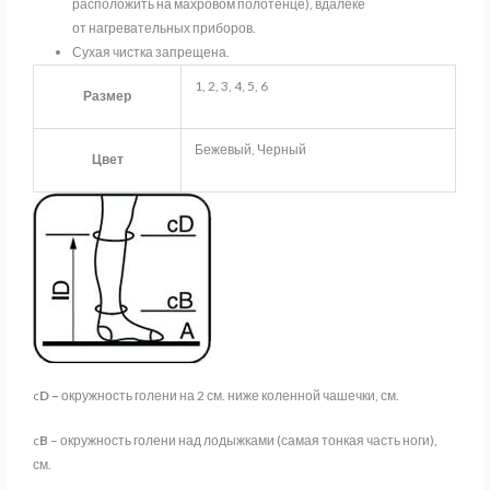
расположить на махровом полотенце), вдалеке
от нагревательных приборов.
Сухая чистка запрещена.
1, 2, 3, 4, 5, 6
Размер
Бежевый, Черный
Цвет
c
D –
окружность голени на 2 см. ниже коленной чашечки, см.
c
B
– окружность голени над лодыжками (самая тонкая часть ноги),
см.