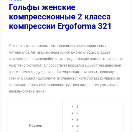
Гольфы женские
компрессионные 2 класса
компрессии Ergoforma 321
Гольфы антиварикозные выполнены из комбинированных
материалов. Антиварикозный трикотаж 2-го класса обладает
компрессионным воздействием на подлежащие мягкие ткани (23–32
мм ртутного столба). Способствует нормализации оттока венозной
крови за счет градуированной компрессии на мышцы и венозную
стенку. В области щиколотки и голеностопного сустава компрессия
составляет 100%, ниже коленного сустава компрессия уже 70% от
начального значения.
1
2
3
Размер
4