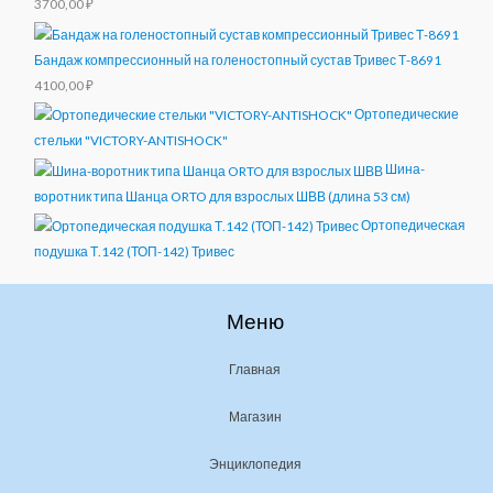
3700,00
₽
Бандаж компрессионный на голеностопный сустав Тривес Т-8691
4100,00
₽
Ортопедические
стельки "VICTORY-ANTISHOCK"
Шина-
воротник типа Шанца ORTO для взрослых ШВВ (длина 53 см)
Ортопедическая
подушка Т.142 (ТОП-142) Тривес
Меню
Главная
Магазин
Энциклопедия