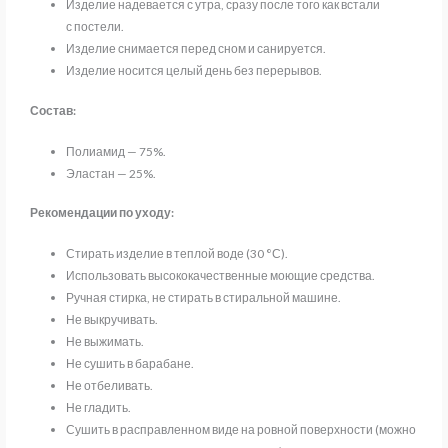
Изделие надевается с утра, сразу после того как встали
с постели.
Изделие снимается перед сном и санируется.
Изделие носится целый день без перерывов.
Состав:
Полиамид — 75%.
Эластан — 25%.
Рекомендации по уходу:
Стирать изделие в теплой воде (30 °С).
Использовать высококачественные моющие средства.
Ручная стирка, не стирать в стиральной машине.
Не выкручивать.
Не выжимать.
Не сушить в барабане.
Не отбеливать.
Не гладить.
Сушить в расправленном виде на ровной поверхности (можно