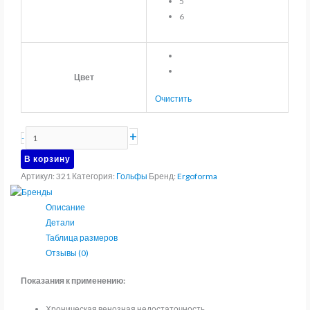
5
6
Цвет
Очистить
Количество
+
-
товара
В корзину
Гольфы
Артикул:
321
Категория:
Гольфы
Бренд:
Ergoforma
женские
компрессионные
Описание
2
Детали
класса
Таблица размеров
компрессии
Отзывы (0)
Ergoforma
321
Показания к применению:
Хроническая венозная недостаточность.