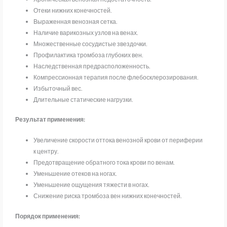
Отеки нижних конечностей.
Выраженная венозная сетка.
Наличие варикозных узлов на венах.
Множественные сосудистые звездочки.
Профилактика тромбоза глубоких вен.
Наследственная предрасположенность.
Компрессионная терапия после флебосклерозирования.
Избыточный вес.
Длительные статические нагрузки.
Результат применения:
Увеличение скорости оттока венозной крови от периферии
к центру.
Предотвращение обратного тока крови по венам.
Уменьшение отеков на ногах.
Уменьшение ощущения тяжести в ногах.
Снижение риска тромбоза вен нижних конечностей.
Порядок применения: