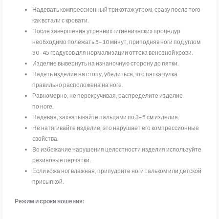
Надевать компрессионный трикотаж утром, сразу после того
как встали с кровати.
После завершения утренних гигиенических процедур
необходимо полежать 5–10 минут, приподняв ноги под углом
30–45 градусов для нормализации оттока венозной крови.
Изделие вывернуть на изнаночную сторону до пятки.
Надеть изделие на стопу, убедиться, что пятка чулка
правильно расположена на ноге.
Равномерно, не перекручивая, распределите изделие
по ноге.
Надевая, захватывайте пальцами по 3–5 см изделия.
Не натягивайте изделие, это нарушает его компрессионные
свойства.
Во избежание нарушения целостности изделия используйте
резиновые перчатки.
Если кожа ног влажная, припудрите ноги тальком или детской
присыпкой.
Режим и сроки ношения: