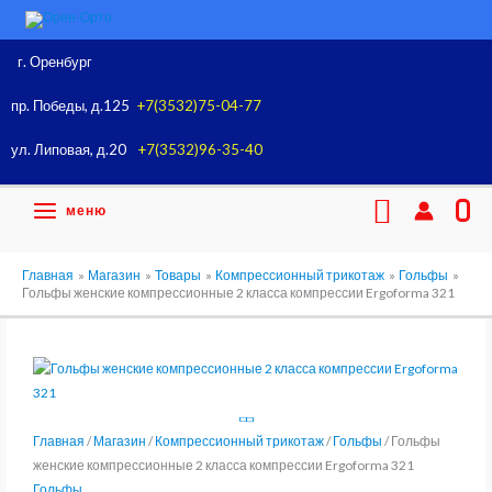
Перейти
к
содержимому
г. Оренбург
пр. Победы, д.125
+7(3532)75-04-77
ул. Липовая, д.20
+7(3532)96-35-40
Поиск
меню
0
Главная
Магазин
Товары
Компрессионный трикотаж
Гольфы
Гольфы женские компрессионные 2 класса компрессии Ergoforma 321
Главная
/
Магазин
/
Компрессионный трикотаж
/
Гольфы
/ Гольфы
женские компрессионные 2 класса компрессии Ergoforma 321
Гольфы