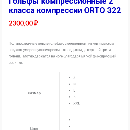
Гольфы компрессионные 2
класса компрессии ORTO 322
2300,00
₽
Полупрозрачные легкие гольфы с укрепленной пяткой и мыском
создают умеренную компрессию от лодыжки до верхней трети
голени. Плотно держатся на ноге благодаря мягкой фиксирующей
резинке.
S
M
L
Размер
XL
XXL
Цвет