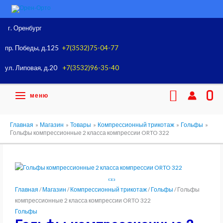
Перейти
к
содержимому
г. Оренбург
пр. Победы, д.125
+7(3532)75-04-77
ул. Липовая, д.20
+7(3532)96-35-40
Поиск
меню
0
Главная
Магазин
Товары
Компрессионный трикотаж
Гольфы
Гольфы компрессионные 2 класса компрессии ORTO 322
Главная
/
Магазин
/
Компрессионный трикотаж
/
Гольфы
/ Гольфы
компрессионные 2 класса компрессии ORTO 322
Гольфы