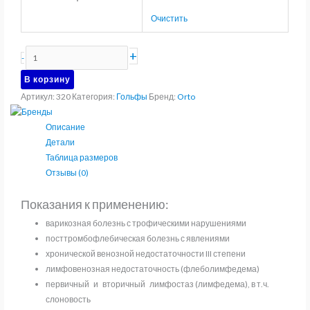
Очистить
Количество
+
-
товара
В корзину
Гольфы
Артикул:
320
Категория:
Гольфы
Бренд:
Orto
компрессионные
2
Описание
класса
Детали
компрессии
Таблица размеров
ORTO
Отзывы (0)
322
Показания к применению:
варикозная болезнь с трофическими нарушениями
посттромбофлебическая болезнь с явлениями
хронической венозной недостаточности III степени
лимфовенозная недостаточность (флеболимфедема)
первичный и вторичный лимфостаз (лимфедема), в т.ч.
слоновость