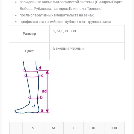
врожденные аномалии сосудистой системы (Синдром Паркс-
Вебера-Рубашова, синдром Клиппела-Треноне)
после оперативных вмешательств на венах
профилактика тромбозов глубоких вен в группах риска
S, M, L, XL, XXL
Размер
Бежевый, Черный
Цвет
-
S
M
L
XL
XXL