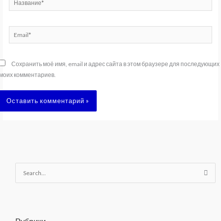
Email*
Сохранить моё имя, email и адрес сайта в этом браузере для последующих
моих комментариев.
П
о
и
с
к