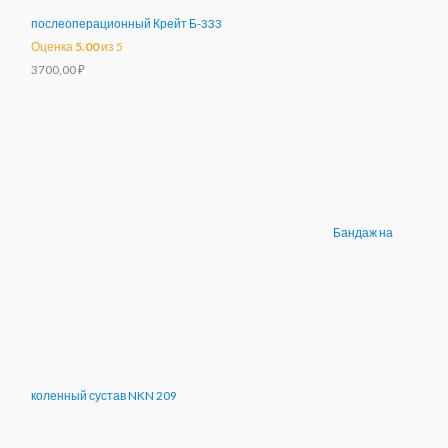
послеоперационный Крейт Б-333
Оценка
5.00
из 5
3700,00
₽
Бандаж на
коленный сустав NKN 209