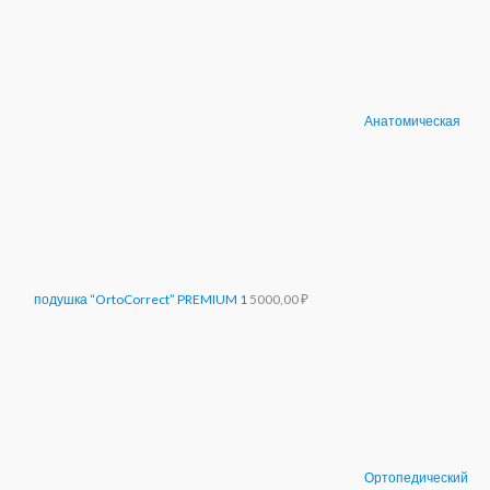
Анатомическая
подушка “OrtoCorrect” PREMIUM 1
5000,00
₽
Ортопедический