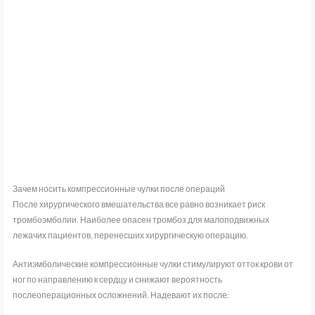
Зачем носить компрессионные чулки после операций
После хирургического вмешательства все равно возникает риск
тромбоэмболии. Наиболее опасен тромбоз для малоподвижных
лежачих пациентов, перенесших хирургическую операцию.
Антиэмболические компрессионные чулки стимулируют отток крови от
ног по направлению к сердцу и снижают вероятность
послеоперационных осложнений. Надевают их после: