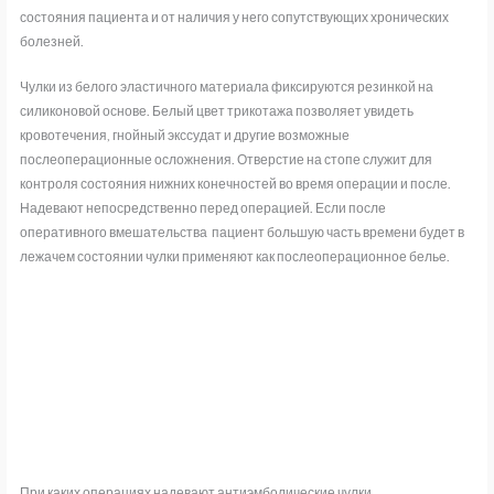
состояния пациента и от наличия у него сопутствующих хронических
болезней.
Чулки из белого эластичного материала фиксируются резинкой на
силиконовой основе. Белый цвет трикотажа позволяет увидеть
кровотечения, гнойный экссудат и другие возможные
послеоперационные осложнения. О
тверстие на стопе служит для
контроля состояния нижних конечностей во время операции и после.
Надевают непосредственно перед операцией. Если после
оперативного вмешательства пациент большую часть времени будет в
лежачем состоянии чулки применяют как послеоперационное белье.
При каких операциях надевают антиэмболические чулки