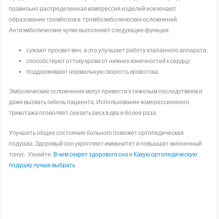
правильно распределенная компрессия изделий исключают
образование тромбозов и тромбоэмболических осложнений.
Антиэмболические чулки выполняют следующие функции:
сужают просвет вен, а это улучшает работу клапанного аппарата;
способствуют оттоку крови от нижних конечностей к сердцу;
поддерживают нормальную скорость кровотока.
Эмболические осложнения могут привести к тяжелым последствиям и
даже вызвать гибель пациента. Использование компрессионного
трикотажа позволяет снизить риск в два и более раза.
Улучшить общее состояние больного поможет ортопедическая
подушка. Здоровый сон укрепляет иммунитет и повышает жизненный
тонус. Узнайте:
В чем секрет здорового сна
и
Какую ортопедическую
подушку лучше выбрать