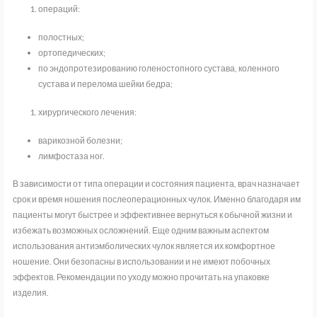
операций:
полостных;
ортопедических;
по эндопротезированию голеностопного сустава, коленного
сустава и перелома шейки бедра;
хирургического лечения:
варикозной болезни;
лимфостаза ног.
В зависимости от типа операции и состояния пациента, врач назначает
срок и время ношения послеоперационных чулок.
Именно благодаря им
пациенты могут быстрее и эффективнее вернуться к обычной жизни и
избежать возможных осложнений. Еще одним важным аспектом
использования антиэмболических чулок является их комфортное
ношение. Они безопасны в использовании и не имеют побочных
эффектов. Рекомендации по уходу можно прочитать на упаковке
изделия.