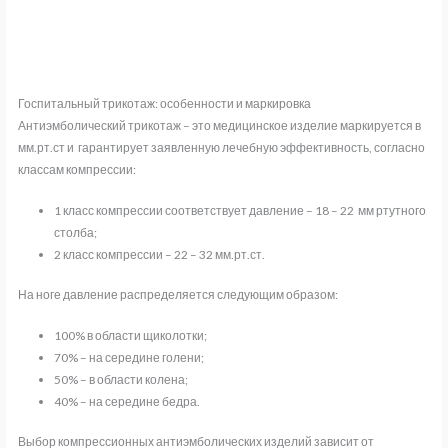
Госпитальный трикотаж: особенности и маркировка
Антиэмболический трикотаж – это медицинское изделие маркируется в
мм.рт.ст и гарантирует заявленную лечебную эффективность, согласно
классам компрессии:
1 класс компрессии соответствует давление – 18 – 22 мм ртутного
столба;
2 класс компрессии – 22 – 32 мм.рт.ст.
На ноге давление распределяется следующим образом:
100% в области щиколотки;
70% – на середине голени;
50% – в области колена;
40% – на середине бедра.
Выбор компрессионных антиэмболических изделий зависит от