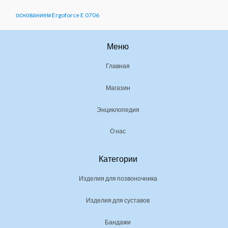
0
0
основанием Ergoforce E 0706
,
0
Меню
0
Главная
₽
–
Магазин
9
0
Энциклопедия
0
,
О нас
0
0
Категории
₽
Изделия для позвоночника
Изделия для суставов
Бандажи