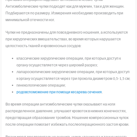
Антиэмболические чулки подходят как для мужчин, так и для женщин.
Подбираются по размеру. Измерения необходимо производить при
минимальной отечности ног.
Чулки не предназначены для повседневного ношения, а используются
при хирургических вмешательствах, во время которых нарушается
целостность тканей и кровеносных сосудов:
классические хирургические операции, при которых доступ к
органу осуществляется через широкий разрез
;
лапароскопические хирургические операции, при которых доступ
к органу осуществляется через три прокола диаметром 0,5-1,5 см;
гинекологические операции;
родовспоможение при помощи кесарева сечения
.
Во время операции антиэмболические чулки оказывают на ноги
распределенное давление, улучшают кровоток в нижних конечностях,
предотвращая образование тромбов.
Ношение компрессионных чулок
после операции помогает избежать послеоперационного застоя крови.
Врачи могут предварительно оценить нужды пациента и точно указать,