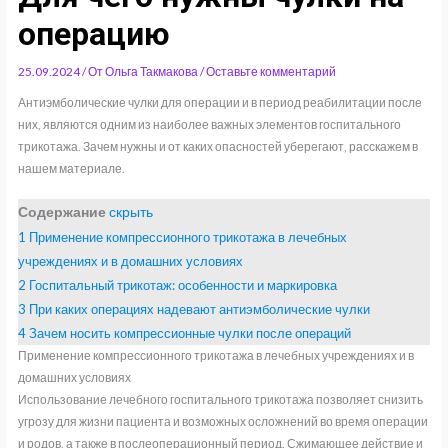
операцию
25.09.2024
/ От
Ольга Такмакова
/
Оставьте комментарий
Антиэмболические чулки для операции и в период реабилитации после
них, являются одним из наиболее важных элементов госпитального
трикотажа. Зачем нужны и от каких опасностей уберегают, расскажем в
нашем материале.
Содержание
скрыть
1
Применение компрессионного трикотажа в лечебных
учреждениях и в домашних условиях
2
Госпитальный трикотаж: особенности и маркировка
3
При каких операциях надевают антиэмболические чулки
4
Зачем носить компрессионные чулки после операций
Применение компрессионного трикотажа в лечебных учреждениях и в
домашних условиях
Использование лечебного госпитального трикотажа позволяет снизить
угрозу для жизни пациента и возможных осложнений во время операции
и родов, а также в послеоперационный период. Сжимающее действие и