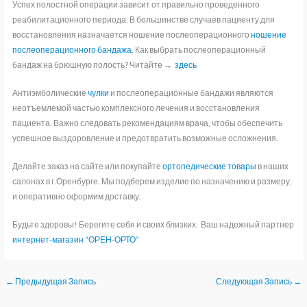
Успех полостной операции зависит от правильно проведенного
реабилитационного периода. В большинстве случаев пациенту для
восстановления назначается ношение послеоперационного
ношение
послеоперационного бандажа.
Как выбрать послеоперационный
бандаж на брюшную полость? Читайте →
здесь
Антиэмболические
чулки
и послеоперационные бандажи являются
неотъемлемой частью комплексного лечения и восстановления
пациента.
Важно следовать рекомендациям врача, чтобы обеспечить
успешное выздоровление и предотвратить возможные осложнения.
Делайте заказ на сайте или покупайте
ортопедические товары
в наших
салонах в г.Оренбурге. Мы подберем изделие по назначению и размеру,
и оперативно оформим доставку.
Будьте здоровы! Берегите себя и своих близких.
Ваш надежный партнер
интернет-магазин “ОРЕН-ОРТО”
←
Предыдущая Запись
Следующая Запись
→