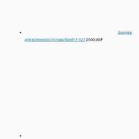
Бандаж
для коленного сустава Крейт F-527
2500,00
₽