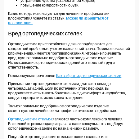
устранение чувства усталости при ходьбе;
повышение комфортности обуви.
Какие методы используются для лечения и профилактики
плоскостопия узнаете из статьи:
Можно ли избавиться от
плоскостопия
Вред ортопедических стелек
Ортопедические приспособления для ног подбираются для
конкретной проблемы с учетом назначений врача. Помимо показаний
к применению, имеются противопоказания. Чтобы не причинить
вред, нужно правильно подобрать ортопедическое изделие.
Использование ортопедических изделий это тяжелый труд и
ответственность.
Рекомендуем к прочтению:
Как выбрать ортопедические стельки
Привыкание к ортопедическим стелькам длится от семи до
четырнадцати дней. Если по истечении этого периода, вы
продолжаете испытывать болезненные дискомфорт и неудобства,
следует прекратить использовать изделие.
Только правильно подобранное ортопедическое изделие
окажет
нужное лечебное или профилактическое воздействие.
Ортопедические стельки
являются частью комплексного лечения.
Выполняйте рекомендации врача, а наши консультанты подберут
ортопедическое изделие по назначению и размеру.
Покупайте ортопедические стельки в наших салонах или