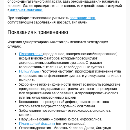
опорно-двигательного аппарата, дать рекомендации или назначить
лечение. Далее приходите в наши салоны или делайте заказ изделий
в
интернет-магазине.
При подборе стелек важно учитывать
состояние стоп
,
сопутствующие заболевания, возраст, тип обуви.
Показания к применению
Изделия для ортезирования стоп применяются в следующих
случаях:
Плоскостопие
(продольное, поперечное комбинированное)
входит в число факторов, которые провоцируют
дегенеративные заболевания суставов. Страдают
голеностопные, коленные, тазобедренные суставы.
Hallux Valgus
(“косточка на стопе”) происходит изменение угла
в первом плюсне-фаланговом суставе и угол сустава начинает
выпирать.
Укорочение нижней конечности может возникнуть вследствие
врожденного недоразвития, травматического повреждения
или перенесенного заболевания, и спровоцировать сколиоз
или грыжу межпозвонковых дисков.
Косолапость – врожденный дефект
, при котором стопа
отклоняется внутрь от продольной оси голени.
Заболевания позвоночника – остеохондроз, спондилез,
миозит.
Нарушение осанки – сколиоз, кифоз, кифосколиоз.
Плантарный фасциит
(пяточная шпора).
Остеохондропатия – болезнь Келлера, Диаза, Хаглунда-