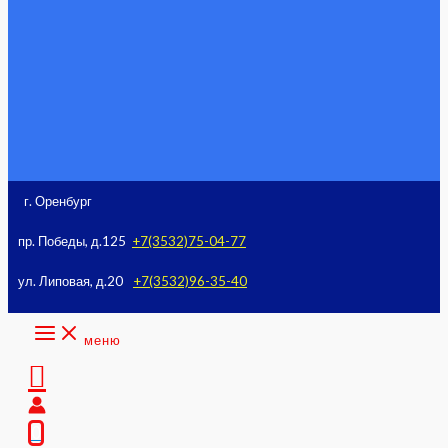
к
содержимому
г. Оренбург
пр. Победы, д.125
+7(3532)75-04-77
ул. Липовая, д.20
+7(3532)96-35-40
меню
Поиск
0