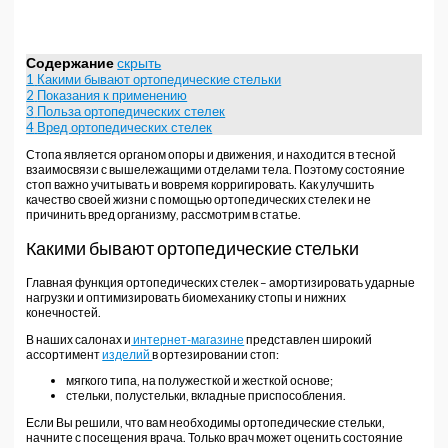
Содержание
скрыть
1
Какими бывают ортопедические стельки
2
Показания к применению
3
Польза ортопедических стелек
4
Вред ортопедических стелек
Стопа является органом опоры и движения, и находится в тесной
взаимосвязи с вышележащими отделами тела. Поэтому состояние
стоп важно учитывать и вовремя корригировать. Как улучшить
качество своей жизни с помощью ортопедических стелек и не
причинить вред организму, рассмотрим в статье.
Какими бывают ортопедические стельки
Главная функция ортопедических стелек – амортизировать ударные
нагрузки и оптимизировать биомеханику стопы и нижних
конечностей.
В наших салонах и
интернет-магазине
представлен широкий
ассортимент
изделий
в ортезировании стоп:
мягкого типа, на полужесткой и жесткой основе;
стельки, полустельки, вкладные приспособления.
Если Вы решили, что вам необходимы ортопедические стельки,
начните с посещения врача. Только врач может оценить состояние