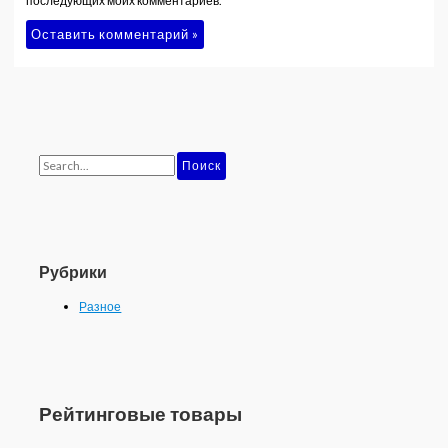
последующих моих комментариев.
П
о
и
с
к
Рубрики
:
Разное
Рейтинговые товары