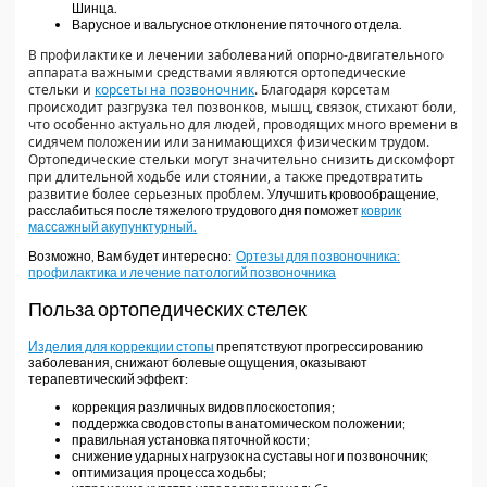
Шинца.
Варусное и вальгусное отклонение пяточного отдела.
В профилактике и лечении заболеваний опорно-двигательного
аппарата важными средствами являются ортопедические
стельки и
корсеты на позвоночник
. Благодаря корсетам
происходит разгрузка тел позвонков, мышц, связок, стихают боли,
что особенно актуально для людей, проводящих много времени в
сидячем положении или занимающихся физическим трудом.
Ортопедические стельки могут значительно снизить дискомфорт
при длительной ходьбе или стоянии, а также предотвратить
развитие более серьезных проблем. У
лучшить кровообращение,
расслабиться после тяжелого трудового дня поможет
коврик
массажный акупунктурный.
Возможно, Вам будет интересно:
Ортезы для позвоночника:
профилактика и лечение патологий позвоночника
Польза ортопедических стелек
Изделия для коррекции стопы
препятствуют прогрессированию
заболевания, снижают болевые ощущения, оказывают
терапевтический эффект:
коррекция различных видов плоскостопия;
поддержка сводов стопы в анатомическом положении;
правильная установка пяточной кости;
снижение ударных нагрузок на суставы ног и позвоночник;
оптимизация процесса ходьбы;